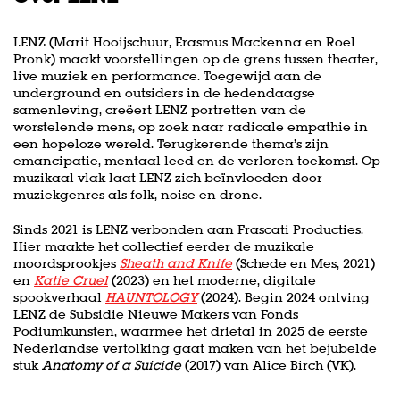
LENZ (Marit Hooijschuur, Erasmus Mackenna en Roel
Pronk) maakt voorstellingen op de grens tussen theater,
live muziek en performance. Toegewijd aan de
underground en outsiders in de hedendaagse
samenleving, creëert LENZ portretten van de
worstelende mens, op zoek naar radicale empathie in
een hopeloze wereld. Terugkerende thema’s zijn
emancipatie, mentaal leed en de verloren toekomst. Op
muzikaal vlak laat LENZ zich beïnvloeden door
muziekgenres als folk, noise en drone.
Sinds 2021 is LENZ verbonden aan Frascati Producties.
Hier maakte het collectief eerder de muzikale
moordsprookjes
Sheath and Knife
(Schede en Mes, 2021)
en
Katie Cruel
(2023) en het moderne, digitale
spookverhaal
HAUNTOLOGY
(2024). Begin 2024 ontving
LENZ de Subsidie Nieuwe Makers van Fonds
Podiumkunsten, waarmee het drietal in 2025 de eerste
Nederlandse vertolking gaat maken van het bejubelde
stuk
Anatomy of a Suicide
(2017) van Alice Birch (VK).