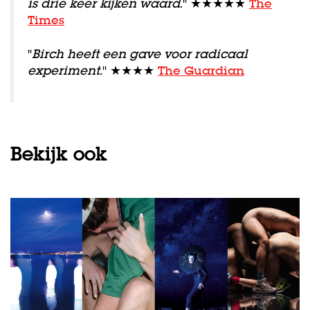
is drie keer kijken waard
." ★★★★★
The
Times
"
Birch heeft een gave voor radicaal
experiment.
" ★★★★
The Guardian
en
Inzoomen
Bekijk ook
Overslaan