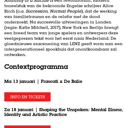
Anatomy of a Suicide
is een revolutionair, modern
toneelstuk van de bekroonde Engelse schrijver Alice
Birch (o.a.
Succession, Normal People
), dat de werking
van familietrauma en de relatie met de dood
onderzoekt. Na succesvolle uitvoeringen in Londen
(regie: Katie Mitchell, 2017), New York en Berlijn brengt
een breed team van jonge spelers en ontwerpers deze
veelgeprezen tekst voor het eerst naar Nederland. De
gloednieuwe enscenering van LENZ geeft vorm aan een
intergenerationeel spookhuis dat onontkoombaar zal
ontwaken.
Contextprogramma
Ma 13 januari | Frascati x De Balie
INFO EN TICKETS
Za 18 januari | Shaping the Unspoken: Mental Illness,
Identity and Artistic Practice