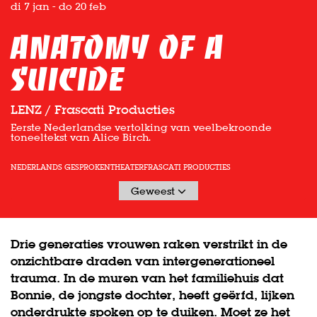
di 7 jan
-
do 20 feb
Anatomy of a
Suicide
LENZ / Frascati Producties
Eerste Nederlandse vertolking van veelbekroonde
toneeltekst van Alice Birch.
NEDERLANDS GESPROKEN
THEATER
FRASCATI PRODUCTIES
Geweest
Drie generaties vrouwen raken verstrikt in de
onzichtbare draden van intergenerationeel
trauma. In de muren van het familiehuis dat
Bonnie, de jongste dochter, heeft geërfd, lijken
onderdrukte spoken op te duiken. Moet ze het