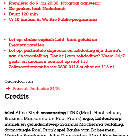
Premiére: do 9 jan 20:30, fotograaf aanwezig
Gesproken taal: Nederlands
Duur: 120 min
Vr 10 januari in
We Are Public-programma
Let op: stroboscopisch licht, hard geluid en
theatersigaretten.
Let op: postnatale depressie en zelfdoding zijn thema's
van de voorstelling. Denk jij aan zelfdoding? Neem 24/7
gratis en anoniem contact op met 113
Zelfmoordpreventie via 0800-0113 of chat op
113.nl
.
Onderdeel van
Frascati Producties 24/25
Credits
tekst
Alice Birch
enscenering
LENZ (Marit Hooijschuur,
Erasmus Mackenna en Roel Pronk)
regie, lichtontwerp,
muziek en geluidsontwerp
Erasmus Mackenna
vertaling,
dramaturgie
Roel Pronk
spel
Bauke van Boheemen,
Maartje Braakman, Julia Diepstraten, Marit Hooijschuur,