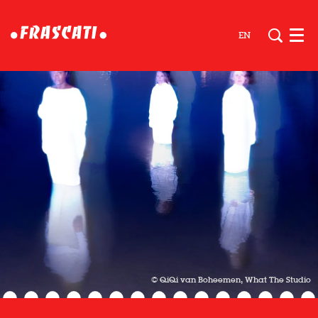
EN
Men
© QiQi van Boheemen, What The Studio