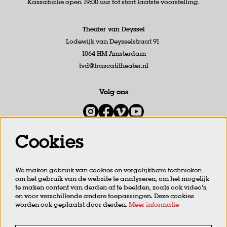
Kassabalie open 19:00 uur tot start laatste voorstelling.
Theater van Deyssel
Lodewijk van Deysselstraat 91
1064 HM Amsterdam
tvd@frascatitheater.nl
Volg ons
Cookies
Meld je aan voor de nieuwsbrief
We maken gebruik van cookies en vergelijkbare technieken
om het gebruik van de website te analyseren, om het mogelijk
AANMELDEN
te maken content van derden af te beelden, zoals ook video’s,
en voor verschillende andere toepassingen. Deze cookies
worden ook geplaatst door derden.
Meer informatie
Deze site wordt beschermd door reCAPTCHA, dataverwerking gebeurt in overeenstemming met de
Cloud Data
Processing Addendum
van Google.