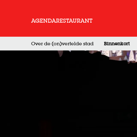
AGENDA
RESTAURANT
Over de (on)vertelde stad
Binnenkort