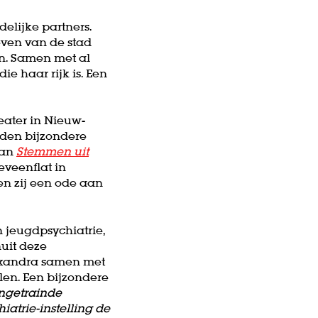
elijke partners.
even van de stad
n. Samen met al
ie haar rijk is. Een
heater in Nieuw-
nden bijzondere
aan
Stemmen uit
veenflat in
n zij een ode aan
 jeugdpsychiatrie,
uit deze
exandra samen met
len. Een bijzondere
ngetrainde
atrie-instelling de