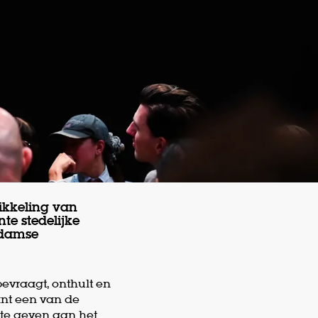
ikkeling van
te stedelijke
rdamse
evraagt, onthult en
ant een van de
 te geven aan het