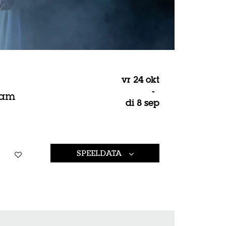
vr 24 okt
-
dam
di 8 sep
Inzoomen
SPEELDATA