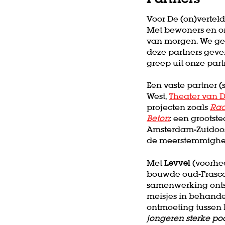
Voor De (on)verteld
Met bewoners en or
van morgen. We gel
deze partners geven
greep uit onze part
Een vaste partner (
West,
Theater van D
projecten zoals
Rad
Beton
: een grootst
Amsterdam-Zuidoos
de meerstemmighei
Met
Levvel
(voorhee
bouwde oud-Frasca
samenwerking ont
meisjes in behande
ontmoeting tussen 
jongeren sterke po