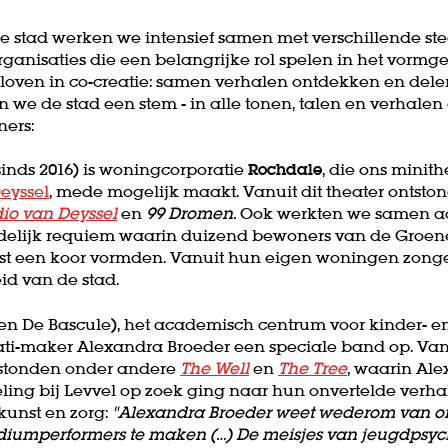
e stad werken we intensief samen met verschillende sted
ganisaties die een belangrijke rol spelen in het vormg
oven in co-creatie: samen verhalen ontdekken en dele
 we de stad een stem - in alle tonen, talen en verhalen d
ners:
sinds 2016) is woningcorporatie
Rochdale
, die ons minit
eyssel
, mede mogelijk maakt. Vanuit dit theater ontsto
io van Deyssel
en
99 Dromen.
Ook werkten we samen 
edelijk requiem waarin duizend bewoners van de Groene
t een koor vormden. Vanuit hun eigen woningen zonge
d van de stad.
n De Bascule), het academisch centrum voor kinder- en
ti-maker Alexandra Broeder een speciale band op. Van
stonden onder andere
The Well
en
The Tree
, waarin Al
ling bij Levvel op zoek ging naar hun onvertelde verha
kunst en zorg:
"Alexandra Broeder weet wederom van o
diumperformers te maken (…) De meisjes van jeugdpsychi