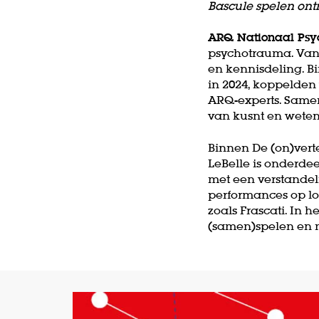
Bascule spelen on
ARQ Nationaal Ps
psychotrauma. Vanu
en kennisdeling. B
in 2024, koppelden
ARQ-experts. Samen
van kusnt en wete
Binnen De (on)ver
LeBelle is onderde
met een verstandel
performances op loc
zoals Frascati. In 
(samen)spelen en m