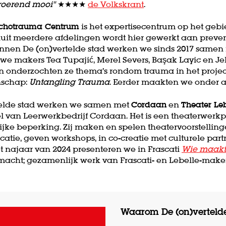
troerend mooi"
★★★★
de Volkskrant
.
ychotrauma Centrum
is het expertisecentrum op het geb
it meerdere afdelingen wordt hier gewerkt aan preve
innen De (on)vertelde stad werken we sinds 2017 samen
 we makers Tea Tupajić, Merel Severs, Başak Layic en Je
 onderzochten ze thema’s rondom trauma in het project
nschap:
Untangling Trauma
. Eerder maakten we onder 
telde stad werken we samen met
Cordaan
en
Theater Le
el van Leerwerkbedrijf Cordaan. Het is een theaterwerk
ijke beperking. Zij maken en spelen theatervoorstelling
atie, geven workshops, in co-creatie met culturele partn
het najaar van 2024 presenteren we in Frascati
Wie maakt 
acht; gezamenlijk werk van Frascati- en Lebelle-maker
Waarom De (on)verteld