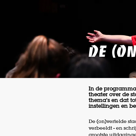
De (o
In de programmali
theater over de st
thema’s en dat 
instellingen en b
De (on)vertelde st
verbeeldt - en schr
grootste uitdaging