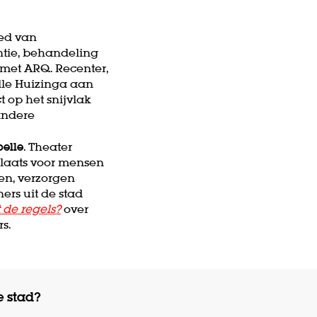
ied van
ntie, behandeling
 met ARQ. Recenter,
lle Huizinga aan
 op het snijvlak
andere
belle
. Theater
plaats voor mensen
en, verzorgen
ers uit de stad
de regels?
over
s.
e stad?