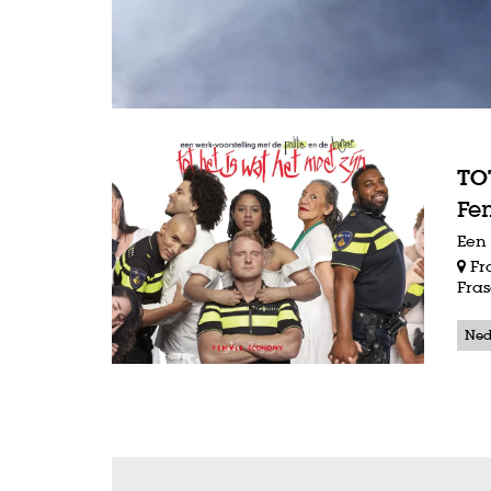
TO
Fe
Een 
Fr
Fras
Inzoomen
Ned