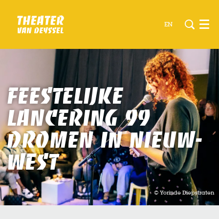
EN
Men
Feestelijke
lancering 99
dromen in Nieuw-
West
© Yorinde Diepstraten