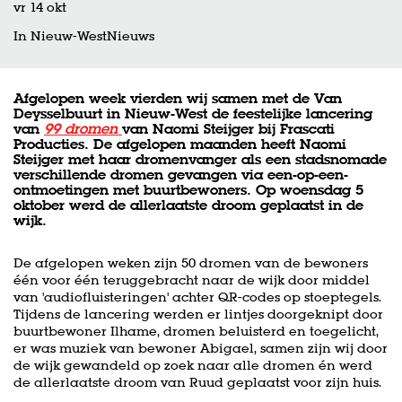
vr 14 okt
In Nieuw-West
Nieuws
Afgelopen week vierden wij samen met de Van
Deysselbuurt in Nieuw-West de feestelijke lancering
van
99 dromen
van Naomi Steijger bij Frascati
Producties. De afgelopen maanden heeft Naomi
Steijger met haar dromenvanger als een stadsnomade
verschillende dromen gevangen via een-op-een-
Inzoomen
ontmoetingen met buurtbewoners. Op woensdag 5
oktober werd de allerlaatste droom geplaatst in de
wijk.
De afgelopen weken zijn 50 dromen van de bewoners
één voor één teruggebracht naar de wijk door middel
van 'audiofluisteringen' achter QR-codes op stoeptegels.
Tijdens de lancering werden er lintjes doorgeknipt door
buurtbewoner Ilhame, dromen beluisterd en toegelicht,
er was muziek van bewoner Abigael, samen zijn wij door
de wijk gewandeld op zoek naar alle dromen én werd
de allerlaatste droom van Ruud geplaatst voor zijn huis.