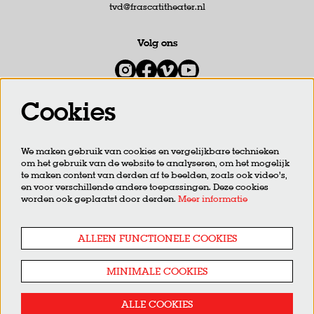
tvd@frascatitheater.nl
Volg ons
Cookies
Meld je aan voor de nieuwsbrief
We maken gebruik van cookies en vergelijkbare technieken
om het gebruik van de website te analyseren, om het mogelijk
AANMELDEN
te maken content van derden af te beelden, zoals ook video’s,
en voor verschillende andere toepassingen. Deze cookies
worden ook geplaatst door derden.
Meer informatie
Deze site wordt beschermd door reCAPTCHA, dataverwerking gebeurt in overeenstemming met de
Cloud Data
Processing Addendum
van Google.
ALLEEN FUNCTIONELE COOKIES
MINIMALE COOKIES
ALLE COOKIES