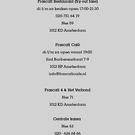
Frascati Restaurant (try-out fase)
di t/m za keuken open 17:00-21:30
020-751 64 19
Nes 59
1012 KD Amsterdam
Frascati Café
di t/m za open vanaf 19:00
Sint Barberenstraat 7-9
1012 HP Amsterdam
info@frascaticafe.nl
Frascati 4 &
Het Verbond
Nes 71
1012 KD Amsterdam
Centrale kassa
Nes 63
020 - 626 68 66