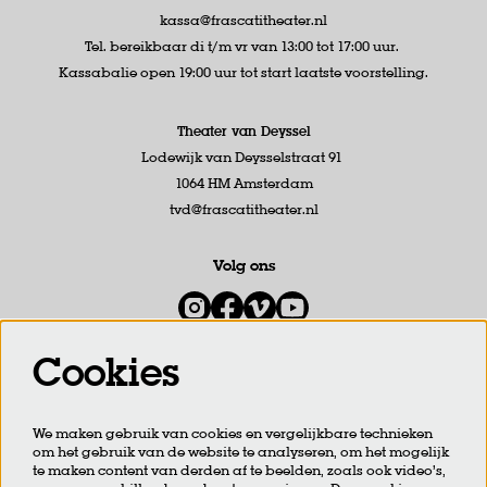
kassa@frascatitheater.nl
Tel. bereikbaar di t/m vr van 13:00 tot 17:00 uur.
Kassabalie open 19:00 uur tot start laatste voorstelling.
Theater van Deyssel
Lodewijk van Deysselstraat 91
1064 HM Amsterdam
tvd@frascatitheater.nl
Volg ons
Cookies
Meld je aan voor de nieuwsbrief
We maken gebruik van cookies en vergelijkbare technieken
om het gebruik van de website te analyseren, om het mogelijk
AANMELDEN
te maken content van derden af te beelden, zoals ook video’s,