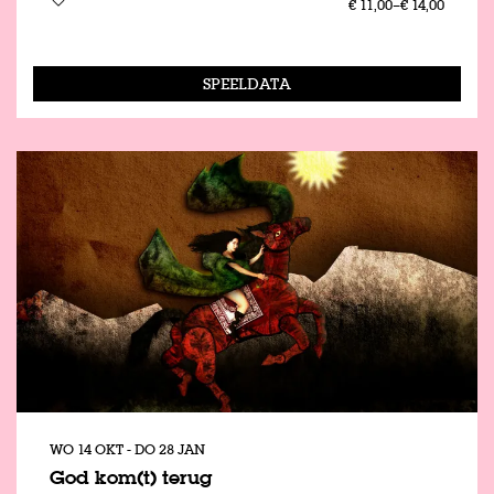
€ 11,00–€ 14,00
SPEELDATA
WO 14 OKT
-
DO 28 JAN
God kom(t) terug