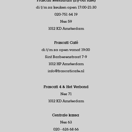
Frascati Restaurant (try-out fase)
di t/m za keuken open 17:00-21:30
020-751 64 19
Nes 59
1012 KD Amsterdam
Frascati Café
di t/m za open vanaf 19:00
Sint Barberenstraat 7-9
1012 HP Amsterdam
info@frascaticafe.nl
Frascati 4 &
Het Verbond
Nes 71
1012 KD Amsterdam
Centrale kassa
Nes 63
020 - 626 68 66