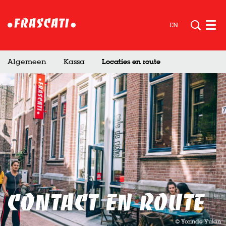
EN
Men
Algemeen
Kassa
Locaties en route
Contact en route
© Yorinde Yulan