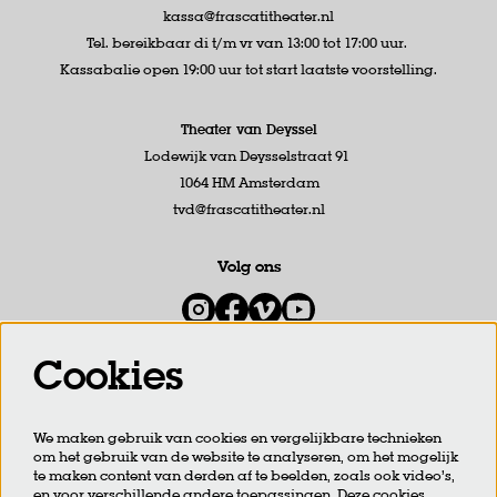
kassa@frascatitheater.nl
Tel. bereikbaar di t/m vr van 13:00 tot 17:00 uur.
Kassabalie open 19:00 uur tot start laatste voorstelling.
Theater van Deyssel
Lodewijk van Deysselstraat 91
1064 HM Amsterdam
tvd@frascatitheater.nl
Volg ons
Cookies
Meld je aan voor de nieuwsbrief
We maken gebruik van cookies en vergelijkbare technieken
om het gebruik van de website te analyseren, om het mogelijk
AANMELDEN
te maken content van derden af te beelden, zoals ook video’s,
en voor verschillende andere toepassingen. Deze cookies