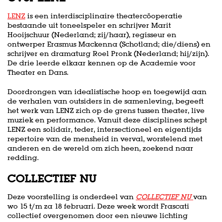
LENZ
is een interdisciplinaire theatercöoperatie
bestaande uit toneelspeler en schrijver Marit
Hooijschuur (Nederland; zij/haar), regisseur en
ontwerper Erasmus Mackenna (Schotland; die/diens) en
schrijver en dramaturg Roel Pronk (Nederland; hij/zijn).
De drie leerde elkaar kennen op de Academie voor
Theater en Dans.
Doordrongen van idealistische hoop en toegewijd aan
de verhalen van outsiders in de samenleving, begeeft
het werk van LENZ zich op de grens tussen theater, live
muziek en performance. Vanuit deze disciplines schept
LENZ een solidair, teder, intersectioneel en eigentijds
repertoire van de mensheid in verval, worstelend met
anderen en de wereld om zich heen, zoekend naar
redding.
COLLECTIEF NU
Deze voorstelling is onderdeel van
COLLECTIEF NU
van
wo 15 t/m za 18 februari. Deze week wordt Frascati
en
Inzoomen
collectief overgenomen door een nieuwe lichting