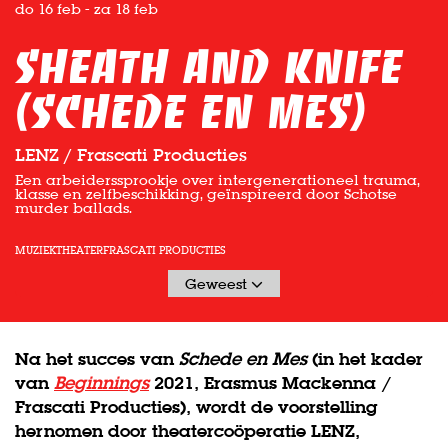
do 16 feb
-
za 18 feb
Sheath and Knife
(Schede en Mes)
LENZ / Frascati Producties
Een arbeiderssprookje over intergenerationeel trauma,
klasse en zelfbeschikking, geïnspireerd door Schotse
murder ballads.
MUZIEKTHEATER
FRASCATI PRODUCTIES
Geweest
Na het succes van
Schede en Mes
(in het kader
van
Beginnings
2021, Erasmus Mackenna /
Frascati Producties), wordt de voorstelling
hernomen door theatercoöperatie LENZ,