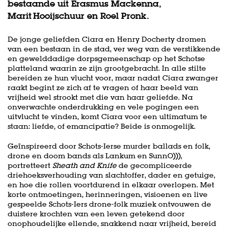
bestaande uit Erasmus Mackenna,
Marit Hooijschuur en Roel Pronk.
De jonge geliefden Ciara en Henry Docherty dromen
van een bestaan in de stad, ver weg van de verstikkende
en gewelddadige dorpsgemeenschap op het Schotse
platteland waarin ze zijn grootgebracht. In alle stilte
bereiden ze hun vlucht voor, maar nadat Ciara zwanger
raakt begint ze zich af te vragen of haar beeld van
vrijheid wel strookt met die van haar geliefde. Na
onverwachte onderdrukking en vele pogingen een
uitvlucht te vinden, komt Ciara voor een ultimatum te
staan: liefde, of emancipatie? Beide is onmogelijk.
Geïnspireerd door Schots-Ierse murder ballads en folk,
drone en doom bands als Lankum en SunnO))),
portretteert
Sheath and Knife
de gecompliceerde
driehoeksverhouding van slachtoffer, dader en getuige,
en hoe die rollen voortdurend in elkaar overlopen. Met
korte ontmoetingen, herinneringen, visioenen en live
gespeelde Schots-Iers drone-folk muziek ontvouwen de
duistere krochten van een leven getekend door
onophoudelijke ellende, snakkend naar vrijheid, bereid