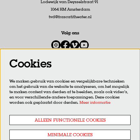
Lodewijk van Deysselstraat 91
1064 HM Amsterdam
tvd@frascatitheater.nl
Volg ons
Cookies
Meld je aan voor de nieuwsbrief
We maken gebruik van cookies en vergelijkbare technieken
om het gebruik van de website te analyseren, om het mogelijk
AANMELDEN
te maken content van derden af te beelden, zoals ook video’s,
en voor verschillende andere toepassingen. Deze cookies
worden ook geplaatst door derden.
Meer informatie
Deze site wordt beschermd door reCAPTCHA, dataverwerking gebeurt in overeenstemming met de
Cloud Data
Processing Addendum
van Google.
ALLEEN FUNCTIONELE COOKIES
MINIMALE COOKIES