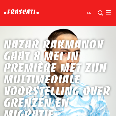
EN
Men
Nazar Rakmanov
gaat 8 mei in
première met zijn
multimediale
voorstelling over
grenzen en
migratie