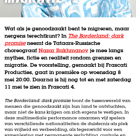
© Eva Roefs
Wat als je genoodzaakt bent te migreren, maar
nergens terechtkunt? In
The Borderland: dark
promise
neemt de Tataars-Russische
choreograaf
Nazar Rakhmanov
je mee langs
mythes, fictie en realiteit rondom grenzen en
migratie. De voorstelling, gemaakt bij Frascati
Producties, gaat in première op woensdag 8
mei 20:00. Daarna is hij nog tot en met zaterdag
11 mei te zien in Frascati 4.
The Borderland: dark promise
toont de tussenwereld van
mensen die genoodzaakt zijn hun land te ontvluchten,
maar niet de kans krijgen om zich ergens te vestigen. In
deze multimediale performance omarmen vijf spelers
van verschillende nationaliteiten de duisternis als plek
van vrijheid en verbeelding, als tegenwicht voor een
samenleving met permanente verlichting, controle en