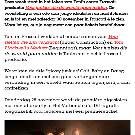
Deze week staat in het teken van Toni's eerste Frascati-
productie
Voor junkies die de wereld gaan redden
. De
voorstelling is een ode aan jonge idealisten en nachtvlinders
en is tot en met zaterdag 30 november in Frascati 4 te zien.
Maar let op, er zijn nog maar een paar tickets beschikbaar.
Toni en Frascati werkten al eerder samen voor
Voor
sletten die zijn verkracht
(Under Construction) en
Toni
Blackwell’s Medusa
(Beginnings), maar
Voor junkies die
de wereld gaan redden
is Toni's eerste echte Frascati-
productie.
We volgen de drie “glossy junkies” Cali, Baby en Daisy;
jonge idealisten met een groot verlangen naar
Inzoomen
verbinding in een wereld waar ze zich tegelijkertijd aan
onttrekken.
Donderdag 28 november wordt de première afgesloten
met een afterparty in Het Verbond café. Dit is gratis
toegankelijk voor iedereen met een premièreticket.