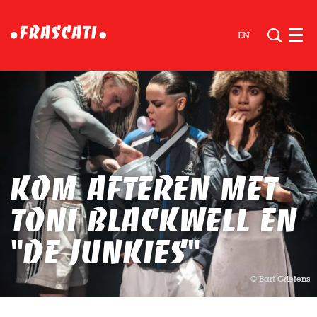
EN
Men
Kom afteren met
Toni Blackwell en
"de junkies"
© Bart Grietens