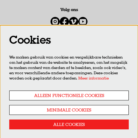
Volg ons
Cookies
Meld je aan voor de nieuwsbrief
We maken gebruik van cookies en vergelijkbare technieken
om het gebruik van de website te analyseren, om het mogelijk
AANMELDEN
te maken content van derden af te beelden, zoals ook video’s,
en voor verschillende andere toepassingen. Deze cookies
worden ook geplaatst door derden.
Meer informatie
Deze site wordt beschermd door reCAPTCHA, dataverwerking gebeurt in overeenstemming met de
Cloud Data
Processing Addendum
van Google.
ALLEEN FUNCTIONELE COOKIES
MINIMALE COOKIES
ALLE COOKIES