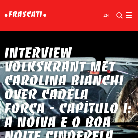
EN
Men
Interview
Volkskrant met
Carolina Bianchi
over Cadela
Força - Capítulo I:
A noiva e o boa
noite cinderela.