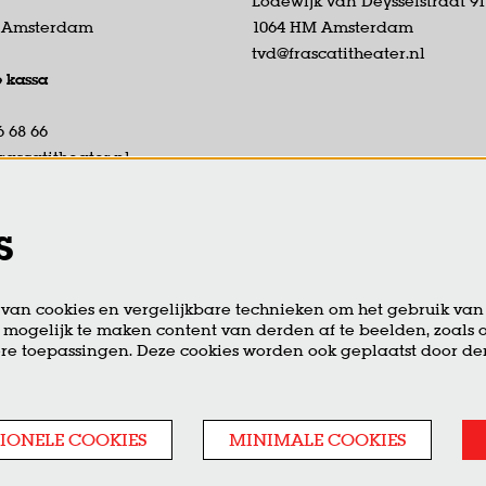
Lodewijk van Deysselstraat 9
D Amsterdam
1064 HM Amsterdam
tvd@frascatitheater.nl
e kassa
6 68 66
rascatitheater.nl
eikbaar di t/m vr van 13:00 tot
r.
s
ie open 19:00 uur tot start
voorstelling.
an cookies en vergelijkbare technieken om het gebruik van 
 mogelijk te maken content van derden af te beelden, zoals o
re toepassingen. Deze cookies worden ook geplaatst door d
IONELE COOKIES
MINIMALE COOKIES