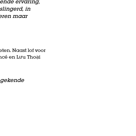
ende ervaring,
lingerd, in
veren maar
ten. Naast lof voor
oncé en Lưu Thoại
ongekende