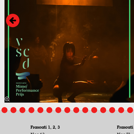
s
Frascati 1, 2, 3
Frascati