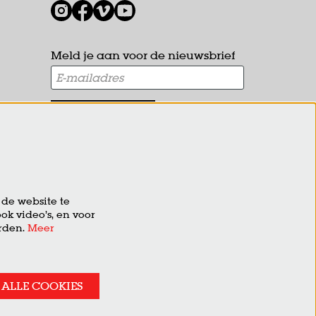
1
Meld je aan voor de nieuwsbrief
AANMELDEN
Deze site wordt beschermd door reCAPTCHA, dataverwerking
gebeurt in overeenstemming met de
Cloud Data Processing
Addendum
van Google.
de website te
ok video’s, en voor
erden.
Meer
ALLE COOKIES