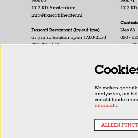
Nes 63
Nes 71
1012 KD Amsterdam
1012 K
info@frascatitheater.nl
Central
Frascati Restaurant (try-out fase)
Nes 63
di t/m za keuken open 17:00-21:30
020 - 62
020-751 64 19
kassa@f
Nes 59
Tel. ber
1012 KD Amsterdam
17:00 uu
Cookie
Kassabal
Frascati Café
laatste 
di t/m za open vanaf 19:00
We maken gebruik v
Sint Barberenstraat 7-9
analyseren, om het
1012 HP Amsterdam
verschillende ande
info@frascaticafe.nl
informatie
ALLEEN FUNCT