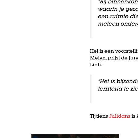
“Bij binnenko
waarin je geza
een ruimte die
meteen onderd
Het is een voorstel
Melyn, prijst de j
Linh.
Inzoomen
“Het is bijzon
territoria te zie
Tijdens
Julidans
is