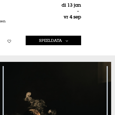
di 13 jan
-
vr 4 sep
gen
SPEELDATA