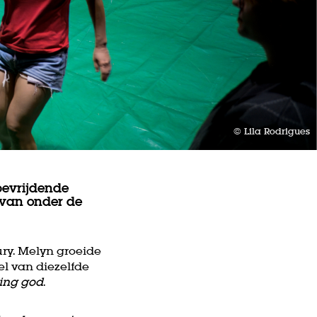
© Lila Rodrigues
bevrijdende
van onder de
jury. Melyn groeide
el van diezelfde
ng god
.