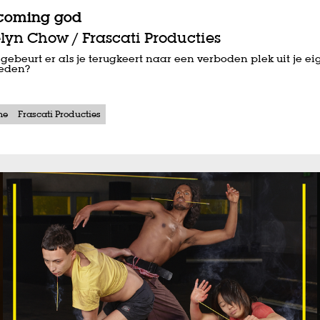
coming god
lyn Chow / Frascati Producties
gebeurt er als je terugkeert naar een verboden plek uit je ei
leden?
me
Frascati Producties