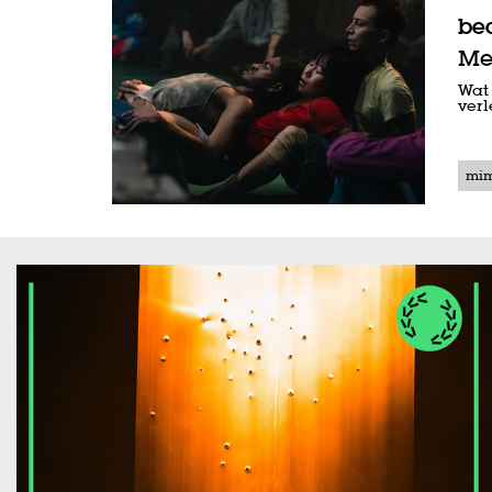
be
Me
Wat 
ver
mi
Overslaan