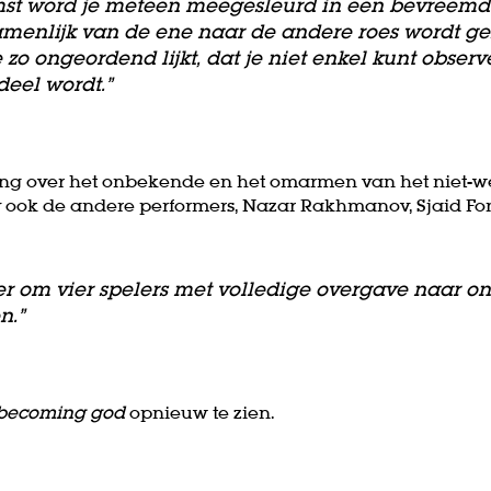
mst word je meteen meegesleurd in een bevreemd
menlijk van de ene naar de andere roes wordt ges
 zo ongeordend lijkt, dat je niet enkel kunt obser
eel wordt.”
ling over het onbekende en het omarmen van het niet-we
ury ook de andere performers, Nazar Rakhmanov, Sjaid F
Inzoomen
der om vier spelers met volledige overgave naar 
n.”
becoming god
opnieuw te zien.