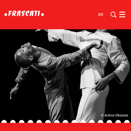
EN
Men
© Arthur Dlamini