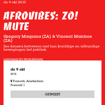
do 9 okt
20:15
Afrovibes: ZO!
Mute
Gregory Maqoma (ZA) & Vincent Mantsoe
(ZA)
Zes dansers betoveren met hun krachtige en uitbundige
bewegingen het publiek.
LANGUAGE NO PROBLEM
DANS
do 9 okt
20:15
Frascati, Amsterdam
Frascati 1
GEWEEST