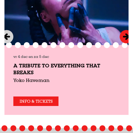
vr 4 dec
en
za 5 dec
A TRIBUTE TO EVERYTHING THAT
BREAKS
Yoko Haveman
INFO & TICKETS