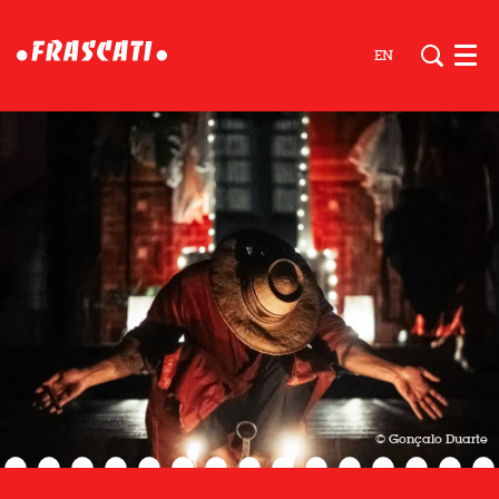
EN
Men
© Gonçalo Duarte