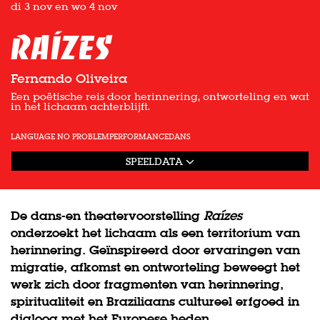
di 3 nov
en
wo 4 nov
Raízes
Fernando Oliveira
Een poëtische reis door herinnering, ontworteling en wat
in het lichaam achterblijft.
LANGUAGE NO PROBLEM
PERFORMANCE
DANS
SPEELDATA
De dans-en theatervoorstelling
Raízes
onderzoekt het lichaam als een territorium van
herinnering. Geïnspireerd door ervaringen van
migratie, afkomst en ontworteling beweegt het
werk zich door fragmenten van herinnering,
spiritualiteit en Braziliaans cultureel erfgoed in
dialoog met het Europese heden.