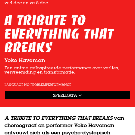
vr 4 dec
en
za 5 dec
A TRIBUTE TO
EVERYTHING THAT
BREAKS
Yoko Haveman
Een anime-geïnspireerde performance over verlies,
vervreemding en transformatie.
LANGUAGE NO PROBLEM
PERFORMANCE
SPEELDATA
A TRIBUTE TO EVERYTHING THAT BREAKS
van
choreograaf en performer Yoko Haveman
ontvouwt zich als een psycho-dystopisch