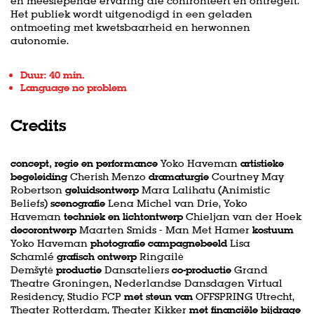
en meeslepende ervaring die confronteert en ontregelt.
Het publiek wordt uitgenodigd in een geladen
ontmoeting met kwetsbaarheid en herwonnen
autonomie.
Duur: 40 min.
Language no problem
Credits
concept, regie en performance
Yoko Haveman
artistieke
begeleiding
Cherish Menzo
dramaturgie
Courtney May
Robertson
geluidsontwerp
Mara Lalihatu (Animistic
Beliefs)
scenografie
Lena Michel van Drie, Yoko
Haveman
techniek en lichtontwerp
Chieljan van der Hoek
decorontwerp
Maarten Smids - Man Met Hamer
kostuum
Yoko Haveman
photografie campagnebeeld
Lisa
Schamlé
grafisch ontwerp
Ringailė
Demšytė
productie
Dansateliers
co-productie
Grand
Theatre Groningen, Nederlandse Dansdagen Virtual
Residency, Studio
FCP
met steun van
OFFSPRING Utrecht,
Theater Rotterdam, Theater Kikker
met financiële bijdrage