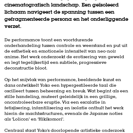
cinematografisch landschap. Een geïsoleerd
lichaam navigeert de spanning tussen een
gefragmenteerde persona en het onderliggende
verzet.
De performance toont een voortdurende
onderhandeling tussen controle en weerstand en put uit
de esthetiek en emotionele intensiteit van neo-noir
anime. Het werk onderzoekt de erotisering van geweld
en legt tegelijkertijd een subtiele, progressieve
deconstructie bloot.
Op het snijvlak van performance, beeldende kunst en
dans ontwikkelt Yoko een hypergestileerde taal die
oscilleert tussen beheersing en breuk. Wat begint als een
stille handeling, muteert geleidelijk in een grillige,
oncontroleerbare eruptie. Via een escalatie in
fetisjisering, infantilisering en isolatie onthult het werk
hierin de machtsstructuren, evenals de Japanse noties
als ‘Lolicon’ en ‘Hikikomori’.
Centraal staat Yoko's doorlopende artistieke onderzoek