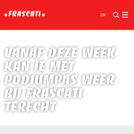
EN
Men
Vanaf deze week
kan je met
Podiumpas weer
bij Frascati
terecht