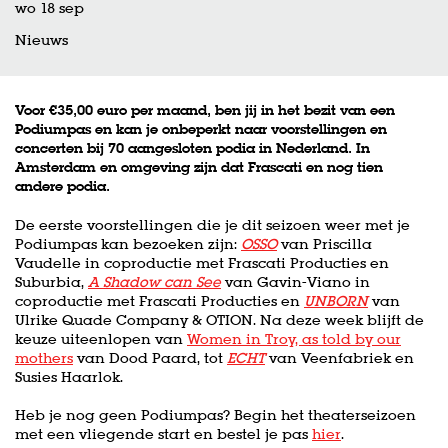
wo 18 sep
Nieuws
Voor €35,00 euro per maand, ben jij in het bezit van een
Podiumpas en kan je onbeperkt naar voorstellingen en
concerten bij 70 aangesloten podia in Nederland. In
Amsterdam en omgeving zijn dat Frascati en nog tien
andere podia.
De eerste voorstellingen die je dit seizoen weer met je
Podiumpas kan bezoeken zijn:
OSSO
van Priscilla
Vaudelle in coproductie met Frascati Producties en
Suburbia,
A Shadow can See
van Gavin-Viano in
coproductie met Frascati Producties en
UNBORN
van
Ulrike Quade Company & OTION. Na deze week blijft de
keuze uiteenlopen van
Women in Troy, as told by our
mothers
van Dood Paard, tot
ECHT
van Veenfabriek en
Susies Haarlok.
Heb je nog geen Podiumpas? Begin het theaterseizoen
met een vliegende start en bestel je pas
hier
.