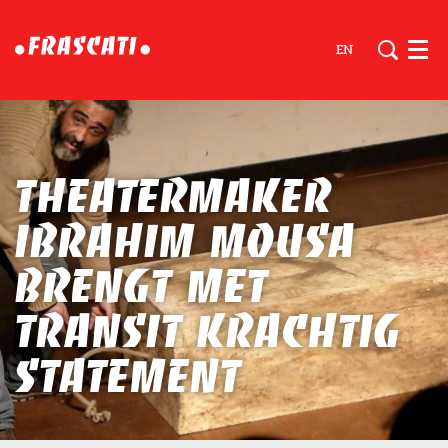
EN
Men
Theatermaker
Ibrahim Mousa
brengt met
Transit krachtig
statement