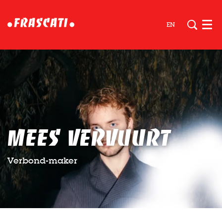
EN
Men
Mees Vervuurt
Verbond-maker