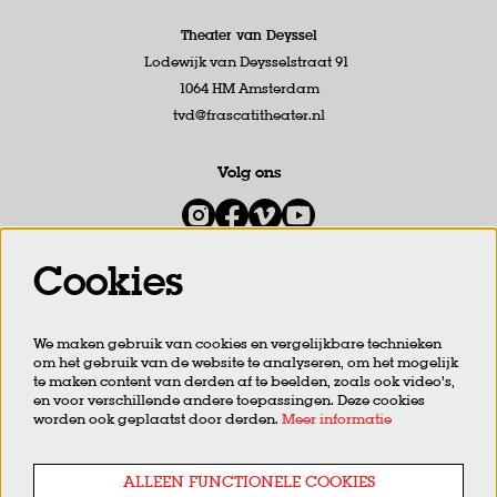
Theater van Deyssel
Lodewijk van Deysselstraat 91
1064 HM Amsterdam
tvd@frascatitheater.nl
Volg ons
Cookies
Meld je aan voor de nieuwsbrief
We maken gebruik van cookies en vergelijkbare technieken
om het gebruik van de website te analyseren, om het mogelijk
AANMELDEN
te maken content van derden af te beelden, zoals ook video’s,
en voor verschillende andere toepassingen. Deze cookies
worden ook geplaatst door derden.
Meer informatie
Deze site wordt beschermd door reCAPTCHA, dataverwerking gebeurt in overeenstemming met de
Cloud Data
Processing Addendum
van Google.
ALLEEN FUNCTIONELE COOKIES