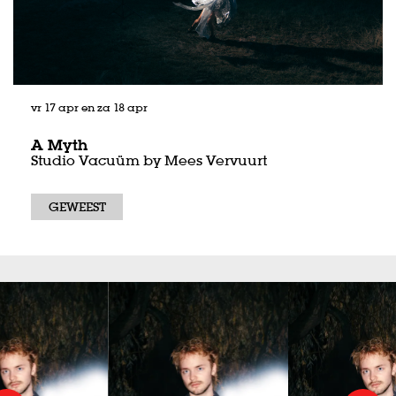
vr 17 apr
en
za 18 apr
A Myth
Studio Vacuüm by Mees Vervuurt
GEWEEST
Overslaan