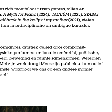
 zich moeiteloos tussen genres, rollen en
ls
A Myth for Piano
(2024),
VACUÜM
(2023),
STABAT
elf back in the belly of my mother
(2021), vielen
 hun interdisciplinaire en ambigue karakter.
rmances, artistiek geleid door componist-
sieke performers en locatie creëert hij poëtische,
eeld, beweging en ruimte samenkomen. Werelden
et zijn werk daagt Mees zijn publiek uit om actief
leinste, waardoor we ons op een andere manier
Inzoomen
elf.