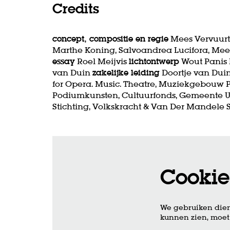
Credits
concept, compositie en regie
Mees Vervuur
Marthe Koning, Salvoandrea Lucifora, Mees
essay
Roel Meijvis
lichtontwerp
Wout Panis 
van Duin
zakelijke leiding
Doortje van Dui
for Opera. Music. Theatre, Muziekgebouw 
Podiumkunsten, Cultuurfonds, Gemeente Ut
Stichting, Volkskracht & Van Der Mandele S
Cookie
We gebruiken dien
kunnen zien, moet 