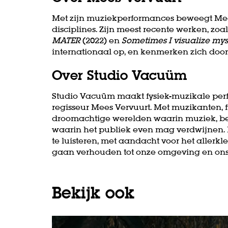
Met zijn muziekperformances beweegt Mees
disciplines. Zijn meest recente werken, zoa
MATER
(2022) en
Sometimes I visualize mys
internationaal op, en kenmerken zich door
Over Studio Vacuüm
Studio Vacuüm maakt fysiek-muzikale perfo
regisseur Mees Vervuurt. Met muzikanten, fy
droomachtige werelden waarin muziek, b
waarin het publiek even mag verdwijnen. M
te luisteren, met aandacht voor het allerk
Inzoomen
gaan verhouden tot onze omgeving en onsz
Bekijk ook