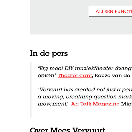
ALLEEN FUNCT
In de pers
"Erg mooi DIY muziektheater dwingt
geven’
’
Theaterkrant
, Keuze van de 
"
Vervuurt has created not just a pe
a moving, breathing question mark 
movement.
’’
Art Talk Magazine
Migl
Over Mees Vervuurt