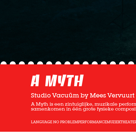
A Myth
Studio Vacuüm by Mees Vervuurt
A Myth is een zintuiglijke, muzikale perf
samenkomen in één grote fysieke composit
LANGUAGE NO PROBLEM
PERFORMANCE
MUZIEKTHEATE