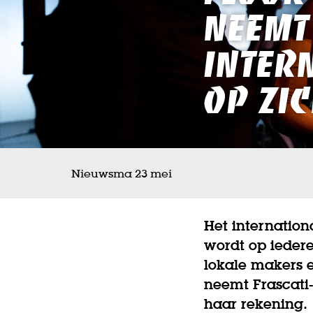
neemt
inter
op zi
Nieuws
ma 23 mei
Het internation
wordt op ieder
lokale makers e
neemt Frascati
haar rekening.