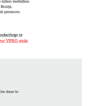
 laten vertellen
Bruijs,
ir persoon.
oodschap is
iew VPRO gids
 Om deze te