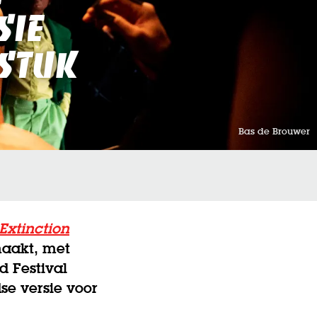
sie
tstuk
Bas de Brouwer
 Extinction
maakt, met
d Festival
se versie voor