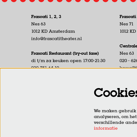
Frascati 1, 2, 3
Frascati
Nes 63
Nes 71
1012 KD Amsterdam
1012 K
info@frascatitheater.nl
Central
Frascati Restaurant (try-out fase)
Nes 63
di t/m za keuken open 17:00-21:30
020 - 62
020-751 64 19
kassa@f
Nes 59
Tel. ber
1012 KD Amsterdam
17:00 uu
Cookie
Kassabal
Frascati Café
laatste 
di t/m za open vanaf 19:00
We maken gebruik v
Sint Barberenstraat 7-9
analyseren, om het
1012 HP Amsterdam
verschillende ande
info@frascaticafe.nl
informatie