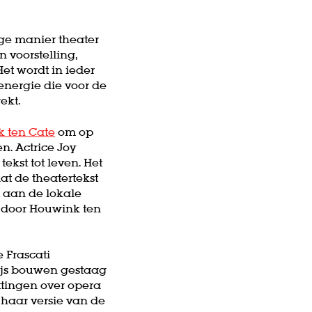
ge manier theater
 voorstelling,
Het wordt in ieder
 energie die voor de
ekt.
k ten Cate
om op
n. Actrice Joy
ekst tot leven. Het
at de theatertekst
 aan de lokale
t door Houwink ten
 Frascati
ijs bouwen gestaag
ttingen over opera
 haar versie van de