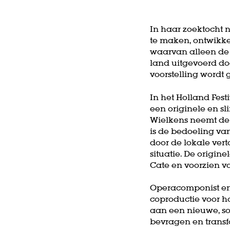
In haar zoektocht 
te maken, ontwikkel
waarvan alleen de t
land uitgevoerd doo
voorstelling wordt
In het Holland Fest
een originele en sl
Wielkens neemt de r
is de bedoeling van
door de lokale ver
situatie. De origi
Cate en voorzien v
Operacomponist en 
coproductie voor h
aan een nieuwe, so
bevragen en transfo