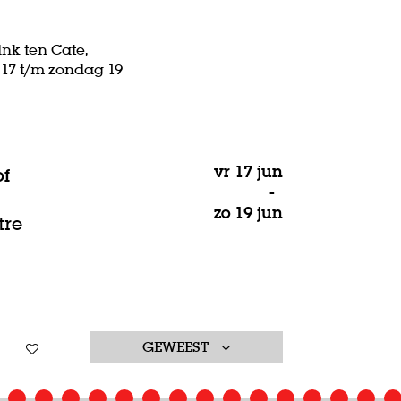
nk ten Cate,
g 17 t/m zondag 19
vr 17 jun
of
-
zo 19 jun
tre
GEWEEST