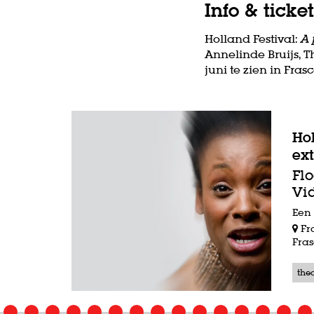
Info & ticket
Holland Festival:
A 
Annelinde Bruijs, T
juni te zien in Fras
Hol
ext
Flo
Vi
Een 
Fr
Fras
the