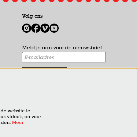
Volg ons
1
Meld je aan voor de nieuwsbrief
AANMELDEN
Deze site wordt beschermd door reCAPTCHA, dataverwerking
gebeurt in overeenstemming met de
Cloud Data Processing
Addendum
van Google.
de website te
ok video’s, en voor
erden.
Meer