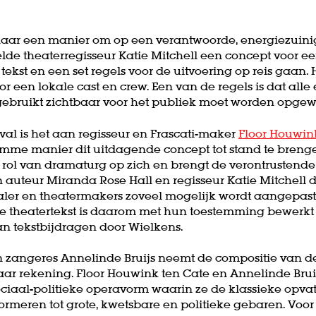
naar een manier om op een verantwoorde, energiezuini
de theaterregisseur Katie Mitchell een concept voor een
ekst en een set regels voor de uitvoering op reis gaan. 
r een lokale cast en crew. Een van de regels is dat alle
 gebruikt zichtbaar voor het publiek moet worden opgew
ival is het aan regisseur en Frascati-maker
Floor Houwin
imme manier dit uitdagende concept tot stand te brenge
ol van dramaturg op zich en brengt de verontrustende t
 auteur Miranda Rose Hall en regisseur Katie Mitchell d
taler en theatermakers zoveel mogelijk wordt aangepast
nele theatertekst is daarom met hun toestemming bewerk
an tekstbijdragen door Wielkens.
zangeres Annelinde Bruijs neemt de compositie van de
aar rekening. Floor Houwink ten Cate en Annelinde Bru
ciaal-politieke operavorm waarin ze de klassieke opva
rmeren tot grote, kwetsbare en politieke gebaren. Voor