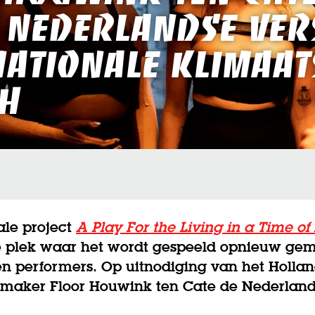
 Nederlandse ver
nationale klimaa
ch
ale project
A Play For the Living in a Time of
e plek waar het wordt gespeeld opnieuw ge
n performers. Op uitnodiging van het Hollan
-maker Floor Houwink ten Cate de Nederland