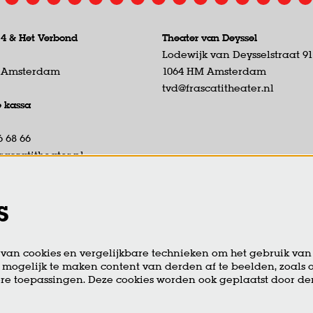
 4 &
Het Verbond
Theater van Deyssel
Lodewijk van Deysselstraat 9
D Amsterdam
1064 HM Amsterdam
tvd@frascatitheater.nl
e kassa
6 68 66
rascatitheater.nl
eikbaar di t/m vr van 13:00 tot
r.
s
ie open 19:00 uur tot start
voorstelling.
an cookies en vergelijkbare technieken om het gebruik van 
 mogelijk te maken content van derden af te beelden, zoals o
re toepassingen. Deze cookies worden ook geplaatst door d