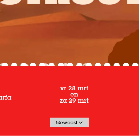
vr 28 mrt
en
arfa
za 29 mrt
Geweest