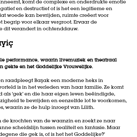
 inneemt, komt de complexe en onderdrukte emotie
atief en destructief of is het een legitieme en
t woede kan bevrijden, ruimte creëert voor
t begrip voor elkaar vergroot. Ervaar de
e dit verandert in ochtenddauw.
ayiç
ele performance, waarin livemuziek en theatraal
n gekte en het Goddelijke Vrouwelijke.
en raadpleegt Başak een moderne heks in
orteld is in het verleden van haar familie. Ze komt
 als ‘gek’ en die haar eigen leven beëindigde,
igheid te bevrijden en eenzelfde lot te voorkomen,
, waarin ze de hulp inroept van Lilith.
n de krochten van de waanzin en zoekt ze naar
nne scheidslijn tussen realiteit en fantasie. Maar
degene die gek is, of is het het Goddelijke?’