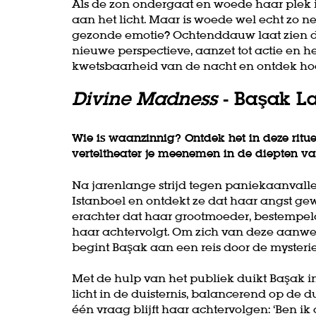
Als de zon ondergaat en woede haar plek
aan het licht. Maar is woede wel echt zo neg
gezonde emotie? Ochtenddauw laat zien da
nieuwe perspectieve, aanzet tot actie en he
kwetsbaarheid van de nacht en ontdek ho
Divine Madness
- Başak L
Wie is waanzinnig? Ontdek het in deze ritu
verteltheater je meenemen in de diepten va
Na jarenlange strijd tegen paniekaanvall
Istanboel en ontdekt ze dat haar angst gew
erachter dat haar grootmoeder, bestempeld
haar achtervolgt. Om zich van deze aanwez
begint Başak aan een reis door de mysteries
Met de hulp van het publiek duikt Başak i
licht in de duisternis, balancerend op de du
één vraag blijft haar achtervolgen: ‘Ben ik 