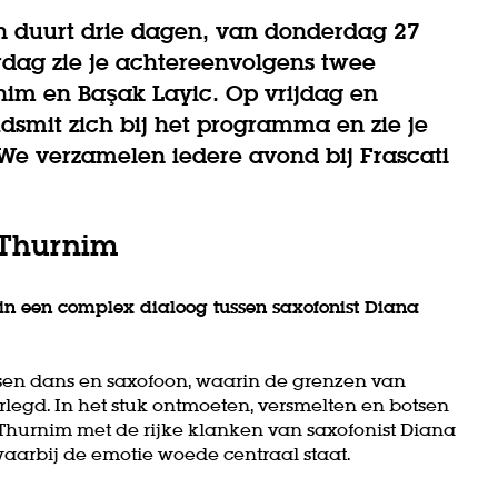
on duurt drie dagen, van donderdag 27
dag zie je achtereenvolgens twee
rnim en Başak Layic. Op vrijdag en
smit zich bij het programma en zie je
 We verzamelen iedere avond bij Frascati
l Thurnim
n een complex dialoog tussen saxofonist Diana
sen dans en saxofoon, waarin de grenzen van
legd. In het stuk ontmoeten, versmelten en botsen
Thurnim met de rijke klanken van saxofonist Diana
aarbij de emotie woede centraal staat.