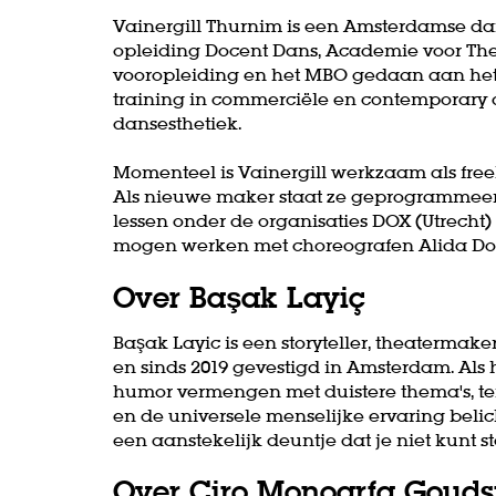
Vainergill Thurnim is een Amsterdamse dan
opleiding Docent Dans, Academie voor The
vooropleiding en het MBO gedaan aan het L
training in commerciële en contemporary 
dansesthetiek.
Momenteel is Vainergill werkzaam als free
Als nieuwe maker staat ze geprogrammeerd t
lessen onder de organisaties DOX (Utrecht) e
mogen werken met choreografen Alida Dor
Over Başak Layiç
Başak Layic is een storyteller, theatermaker
en sinds 2019 gevestigd in Amsterdam. Als 
humor vermengen met duistere thema's, ter
en de universele menselijke ervaring belic
een aanstekelijk deuntje dat je niet kunt
Over Ciro Monoarfa Gouds