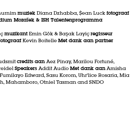
Thurnim
muziek
Diana Dzhabba, $ean Luck
fotograaf
odium Mozaïek & ISH Talentenprogramma
iç
muzikant
Emin Gök & Başak Layiç
regisseur
fotograaf
Kevin Boitelle
Met dank aan partner
udsmit
credits aan
Aez Pinay, Marilou Fortuné,
reidel
Speakers
Addit Audio
Met dank aan
Amisha
Fumilayo Edward, Sasu Korom, Uhr'lice Rosaria, Mia
ith, Mahamboro, Otniel Tasman and SNDO