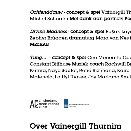
Ochtenddauw
-
concept & spel
Vainergill 
Michel Schnater
Met dank aan partners P
Divine Madness
-
concept & spel
Başak Lay
Zephyr Brüggen
dramaturg
Mara van Nes
MEZRAB
Tung...
- concept & spel
Ciro Monoarfa Go
Constant Bitihuse
Muziek coach
Rachwill B
Kumra, Nayo Sauter, René Bizimana, Kairo 
Malencia, La Uyi Ihasee, Joy Mariama Sm
Over Vainergill Thurnim