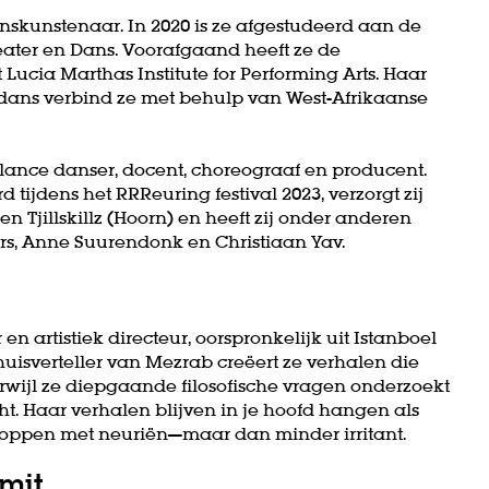
skunstenaar. In 2020 is ze afgestudeerd aan de
ater en Dans. Voorafgaand heeft ze de
ucia Marthas Institute for Performing Arts. Haar
dans verbind ze met behulp van West-Afrikaanse
lance danser, docent, choreograaf en producent.
ijdens het RRReuring festival 2023, verzorgt zij
n Tjillskillz (Hoorn) en heeft zij onder anderen
s, Anne Suurendonk en Christiaan Yav.
 en artistiek directeur, oorspronkelijk uit Istanboel
huisverteller van Mezrab creëert ze verhalen die
wijl ze diepgaande filosofische vragen onderzoekt
ht. Haar verhalen blijven in je hoofd hangen als
 stoppen met neuriën—maar dan minder irritant.
mit