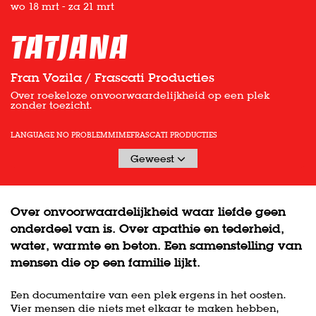
wo 18 mrt
-
za 21 mrt
TATJANA
Fran Vozila / Frascati Producties
Over roekeloze onvoorwaardelijkheid op een plek
zonder toezicht.
LANGUAGE NO PROBLEM
MIME
FRASCATI PRODUCTIES
Geweest
Over onvoorwaardelijkheid waar liefde geen
onderdeel van is. Over apathie en tederheid,
water, warmte en beton. Een samenstelling van
mensen die op een familie lijkt.
Een documentaire van een plek ergens in het oosten.
Vier mensen die niets met elkaar te maken hebben,