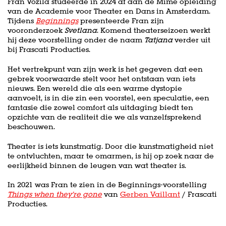
Fran Vozila studeerde in 2024 af aan de Mime opleiding
van de Academie voor Theater en Dans in Amsterdam.
Tijdens
Beginnings
presenteerde Fran zijn
vooronderzoek
Svetlana
. Komend theaterseizoen werkt
hij deze voorstelling onder de naam
Tatjana
verder uit
bij Frascati Producties.
Het vertrekpunt van zijn werk is het gegeven dat een
gebrek voorwaarde stelt voor het ontstaan van iets
nieuws. Een wereld die als een warme dystopie
aanvoelt, is in die zin een voorstel, een speculatie, een
fantasie die zowel comfort als uitdaging biedt ten
opzichte van de realiteit die we als vanzelfsprekend
beschouwen.
Inzoomen
Inzoomen
Theater is iets kunstmatig. Door die kunstmatigheid niet
te ontvluchten, maar te omarmen, is hij op zoek naar de
eerlijkheid binnen de leugen van wat theater is.
In 2021 was Fran te zien in de Beginnings-voorstelling
Things when they’re gone
van
Gerben Vaillant
/ Frascati
Producties.