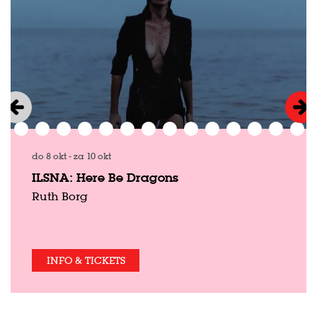
do 8 okt
-
za 10 okt
ILSNA: Here Be Dragons
Ruth Borg
INFO & TICKETS