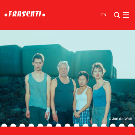
EN
Men
© Juri de Wolf