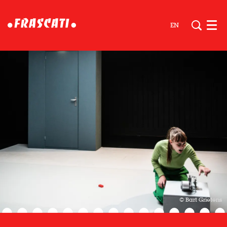
EN
Men
© Bart Grietens