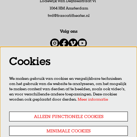
Lodewijk van Deysselstraat 91
1064 HM Amsterdam
tvd@frascatitheater.nl
Volg ons
Cookies
Meld je aan voor de nieuwsbrief
We maken gebruik van cookies en vergelijkbare technieken
om het gebruik van de website te analyseren, om het mogelijk
AANMELDEN
te maken content van derden af te beelden, zoals ook video’s,
en voor verschillende andere toepassingen. Deze cookies
worden ook geplaatst door derden.
Meer informatie
Deze site wordt beschermd door reCAPTCHA, dataverwerking gebeurt in overeenstemming met de
Cloud Data
Processing Addendum
van Google.
ALLEEN FUNCTIONELE COOKIES
MINIMALE COOKIES