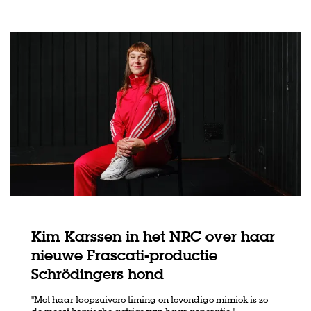
Kim Karssen in het NRC over haar
nieuwe Frascati-productie
Schrödingers hond
''Met haar loepzuivere timing en levendige mimiek is ze