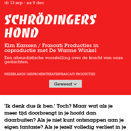
di 13 sep
-
za 9 dec
Schrödingers
hond
Kim Karssen / Frascati Producties in
coproductie met De Warme Winkel
Een absurdistische voorstelling over de kracht van onze
gedachten.
NEDERLANDS GESPROKEN
THEATER
FRASCATI PRODUCTIES
Geweest
‘Ik denk dus ik ben.' Toch? Maar wat als je
meer tijd doorbrengt in je hoofd dan
daarbuiten? Als je niet kunt ontsnappen aan je
eigen fantasie? Als je jezelf volledig verliest in je