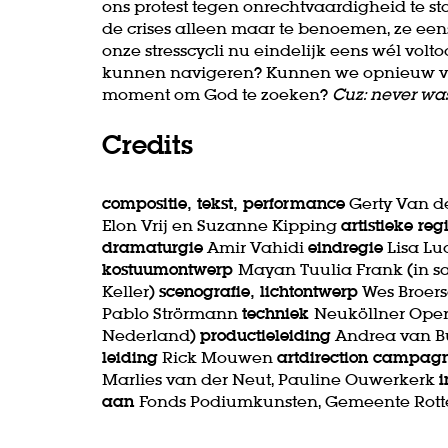
ons protest tegen onrechtvaardigheid te s
de crises alleen maar te benoemen, ze ee
onze stresscycli nu eindelijk eens wél volt
kunnen navigeren? Kunnen we opnieuw verl
moment om God te zoeken?
Cuz: never was
Credits
compositie, tekst, performance
Gerty Van de
Elon Vrij en Suzanne Kipping
artistieke reg
dramaturgie
Amir Vahidi
eindregie
Lisa Lu
kostuumontwerp
Mayan Tuulia Frank (in 
Keller)
scenografie, lichtontwerp
Wes Broer
Pablo Strörmann
techniek
Neuköllner Oper (
Nederland)
productieleiding
Andrea van B
leiding
Rick Mouwen
artdirection campag
Marlies van der Neut, Pauline Ouwerkerk
i
aan
Fonds Podiumkunsten, Gemeente Rot