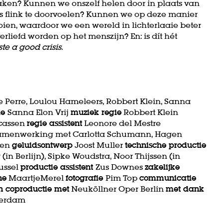
taken? Kunnen we onszelf helen door in plaats van
ns flink te doorvoelen? Kunnen we op deze manier
ooien, waardoor we een wereld in lichterlaaie beter
iefd worden op het menszijn? En: is dít hét
te a good crisis.
 Perre, Loulou Hameleers, Robbert Klein, Sanna
ie
Sanna Elon Vrij
muziek regie
Robbert Klein
cassen
regie assistent
Leonore del Mestre
samenwerking met Carlotta Schumann, Hagen
sen
geluidsontwerp
Joost Muller
technische productie
in Berlijn), Sipke Woudstra, Noor Thijssen (in
ussel
productie assistent
Zus Downes
zakelijke
ne
MaartjeMerel
fotografie
Pim Top
communicatie
n coproductie met
Neuköllner Oper Berlin
met dank
terdam