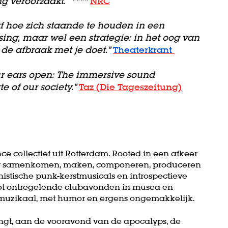
 veroorzaakt.” ****
NRC
Inzoomen
af hoe zich staande te houden in een
sing, maar wel een strategie: in het oog van
de afbraak met je doet.”
Theaterkrant
ur ears open: The immersive sound
e of our society.”
Taz (Die Tageszeitung)
e collectief uit Rotterdam. Rooted in een afkeer
oor samenkomen, maken, componeren, produceren
istische punk-kerstmusicals en introspectieve
e, tot ontregelende clubavonden in musea en
s, muzikaal, met humor en ergens ongemakkelijk.
ingt, aan de vooravond van de apocalyps, de