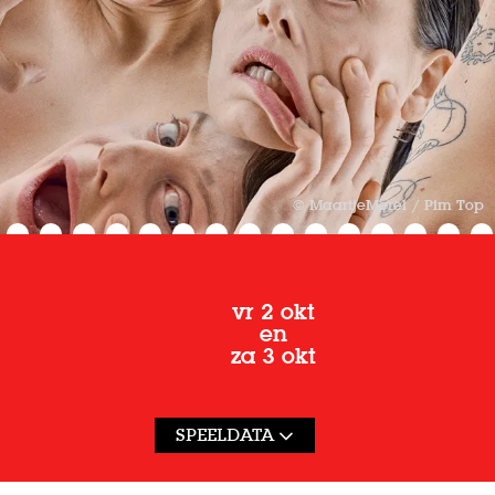
© MaartjeMerel / Pim Top
vr 2 okt
en
za 3 okt
SPEELDATA