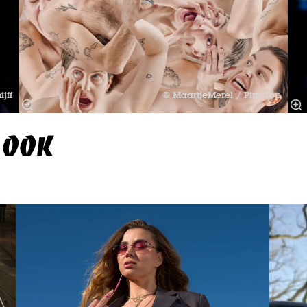
jff
© MaartjeMerel / Pim Top
 OOK