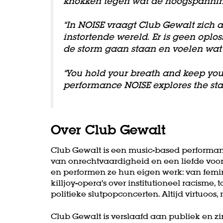
knokken tegen wat de hoogspanning
“In NOISE vraagt Club Gewalt zich 
instortende wereld. Er is geen oplos
de storm gaan staan en voelen wat 
“You hold your breath and keep yo
performance NOISE explores the stat
Over Club Gewalt
Club Gewalt is een music-based performanc
van onrechtvaardigheid en een liefde v
en performen ze hun eigen werk: van femin
killjoy-opera’s over institutioneel racism
politieke slutpopconcerten. Altijd virtuoo
Club Gewalt is verslaafd aan publiek en z