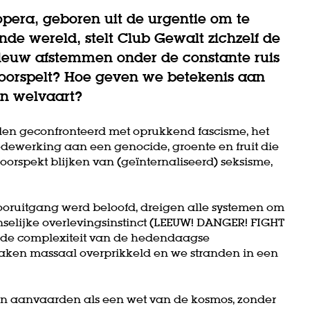
pera, geboren uit de urgentie om te
nde wereld, stelt Club Gewalt zichzelf de
nieuw afstemmen onder de constante ruis
voorspelt? Hoe geven we betekenis aan
an welvaart?
orden geconfronteerd met oprukkend fascisme, het
edewerking aan een genocide, groente en fruit die
 doorspekt blijken van (geïnternaliseerd) seksisme,
vooruitgang werd beloofd, dreigen alle systemen om
menselijke overlevingsinstinct (LEEUW! DANGER! FIGHT
n de complexiteit van de hedendaagse
raken massaal overprikkeld en we stranden in een
en aanvaarden als een wet van de kosmos, zonder