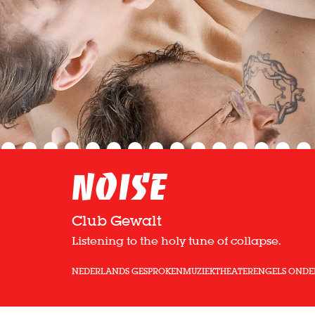
NOISE
Club Gewalt
Listening to the holy tune of collapse.
NEDERLANDS GESPROKEN
MUZIEKTHEATER
ENGELS ONDE