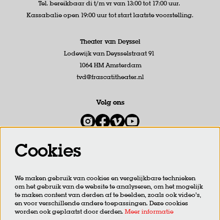
Tel. bereikbaar di t/m vr van 13:00 tot 17:00 uur.
Kassabalie open 19:00 uur tot start laatste voorstelling.
Theater van Deyssel
Lodewijk van Deysselstraat 91
1064 HM Amsterdam
tvd@frascatitheater.nl
Volg ons
Cookies
Meld je aan voor de nieuwsbrief
We maken gebruik van cookies en vergelijkbare technieken
om het gebruik van de website te analyseren, om het mogelijk
AANMELDEN
te maken content van derden af te beelden, zoals ook video’s,
en voor verschillende andere toepassingen. Deze cookies
worden ook geplaatst door derden.
Meer informatie