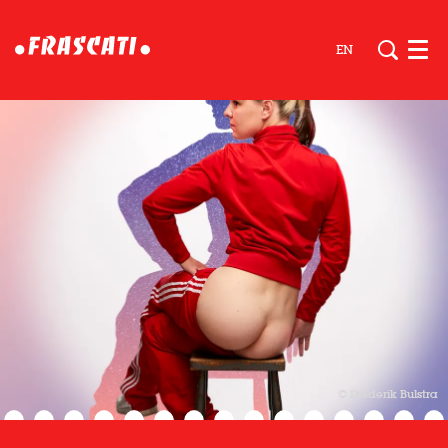
EN
Men
© Diederik Bulstra