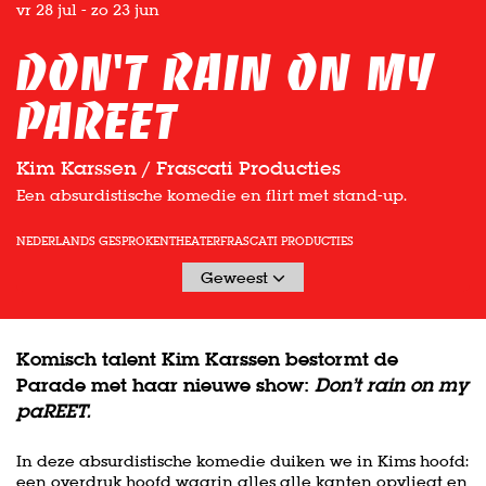
vr 28 jul
-
zo 23 jun
Don't rain on my
paREET
Kim Karssen / Frascati Producties
Een absurdistische komedie en flirt met stand-up.
NEDERLANDS GESPROKEN
THEATER
FRASCATI PRODUCTIES
Geweest
Komisch talent Kim Karssen bestormt de
Parade met haar nieuwe show:
Don’t rain on my
paREET.
In deze absurdistische komedie duiken we in Kims hoofd:
een overdruk hoofd waarin alles alle kanten opvliegt en