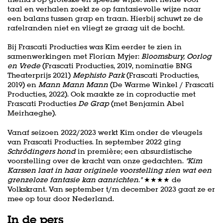
taal en verhalen zoekt ze op fantasievolle wijze naar
een balans tussen grap en traan. Hierbij schuwt ze de
rafelranden niet en vliegt ze graag uit de bocht.
Bij Frascati Producties was Kim eerder te zien in
samenwerkingen met Florian Myjer:
Bloomsbury, Oorlog
en Vrede
(Frascati Producties, 2019, nominatie BNG
Theaterprijs 2021)
Mephisto Park
(Frascati Producties,
2019) en
Mann Mann Mann
(De Warme Winkel / Frascati
Producties, 2022). Ook maakte ze in coproductie met
Frascati Producties
De Grap
(met Benjamin Abel
Meirhaeghe).
Vanaf seizoen 2022/2023 werkt Kim onder de vleugels
van Frascati Producties. In september 2022 ging
Schrödingers hond
in première; een absurdistische
voorstelling over de kracht van onze gedachten.
''Kim
Karssen laat in haar originele voorstelling zien wat een
grenzeloze fantasie kan aanrichten.''
★★★★ de
Volkskrant. Van september t/m december 2023 gaat ze er
mee op tour door Nederland.
In de pers