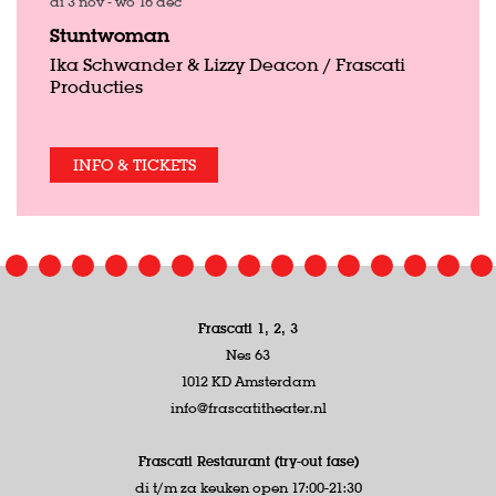
di 3 nov
-
wo 16 dec
Stuntwoman
Ika Schwander & Lizzy Deacon / Frascati
Producties
INFO & TICKETS
Frascati 1, 2, 3
Nes 63
1012 KD Amsterdam
info@frascatitheater.nl
Frascati Restaurant (try-out fase)
di t/m za keuken open 17:00-21:30