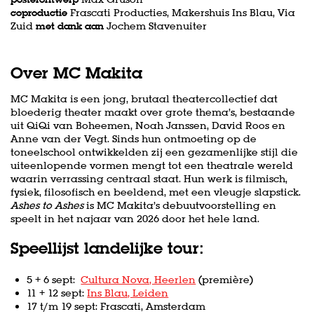
coproductie
Frascati Producties, Makershuis Ins Blau, Via
Zuid
met dank aan
Jochem Stavenuiter
Over MC Makita
MC Makita is een jong, brutaal theatercollectief dat
bloederig theater maakt over grote thema’s, bestaande
uit QiQi van Boheemen, Noah Janssen, David Roos en
Anne van der Vegt. Sinds hun ontmoeting op de
toneelschool ontwikkelden zij een gezamenlijke stijl die
uiteenlopende vormen mengt tot een theatrale wereld
waarin verrassing centraal staat. Hun werk is filmisch,
fysiek, filosofisch en beeldend, met een vleugje slapstick.
Ashes to Ashes
is MC Makita’s debuutvoorstelling en
speelt in het najaar van 2026 door het hele land.
Speellijst landelijke tour:
Inzoomen
5 + 6 sept:
Cultura Nova, Heerlen
(première)
11 + 12 sept:
Ins Blau, Leiden
17 t/m 19 sept: Frascati, Amsterdam