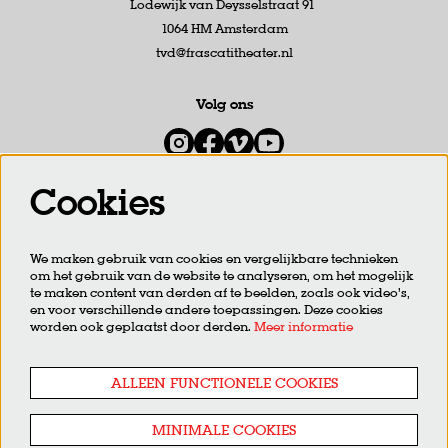
Lodewijk van Deysselstraat 91
1064 HM Amsterdam
tvd@frascatitheater.nl
Volg ons
Cookies
Meld je aan voor de nieuwsbrief
We maken gebruik van cookies en vergelijkbare technieken
om het gebruik van de website te analyseren, om het mogelijk
AANMELDEN
te maken content van derden af te beelden, zoals ook video’s,
en voor verschillende andere toepassingen. Deze cookies
worden ook geplaatst door derden.
Meer informatie
Deze site wordt beschermd door reCAPTCHA, dataverwerking gebeurt in overeenstemming met de
Cloud Data
Processing Addendum
van Google.
ALLEEN FUNCTIONELE COOKIES
MINIMALE COOKIES