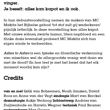
vinger.
Je beseft: alles kan kapot en ik ook.
In hun debuutvoorstelling nemen de makers van MC
Makita het Bijbelse gebod ‘tot stof zult gij wederkeren’
pijnlijk letterlijk. In deze voorstelling kan alles kapot.
Met rauwe scènes, zwarte humor, liters nepbloed en een
flinke dosis levenslust probeert MC Makita zich hun
eigen einde te verbeelden.
Ashes to Ashes
is een fysieke en filosofische verkenning
van misschien wel de allergrootste vraag: wat doen we
met de dood? En hoe leef je met het besef dat het elk
moment voorbij kan zijn?
Credits
van en met
QiQi van Boheemen, Noah Janssen, David
Roos en Anne van der Vegt
eindregie
Mart van Berckel
dramaturgie
Aukje Verhoog
lichtontwerp
Andries van
Duijvenbode en Harwin Wegner
techniek
Paul Beumer
posterontwerp
Max Gruson