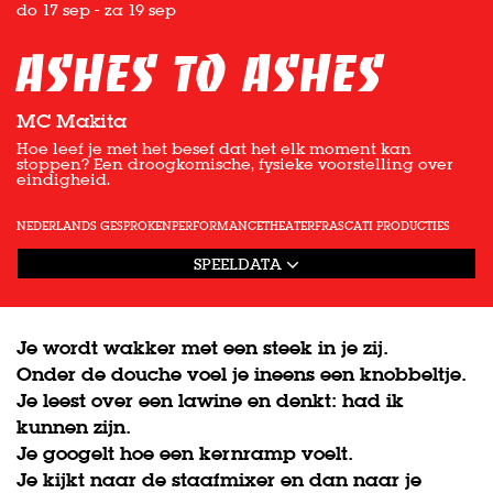
do 17 sep
-
za 19 sep
Ashes to Ashes
MC Makita
Hoe leef je met het besef dat het elk moment kan
stoppen? Een droogkomische, fysieke voorstelling over
eindigheid.
NEDERLANDS GESPROKEN
PERFORMANCE
THEATER
FRASCATI PRODUCTIES
SPEELDATA
Je wordt wakker met een steek in je zij.
Onder de douche voel je ineens een knobbeltje.
Je leest over een lawine en denkt: had ik
kunnen zijn.
Je googelt hoe een kernramp voelt.
Je kijkt naar de staafmixer en dan naar je