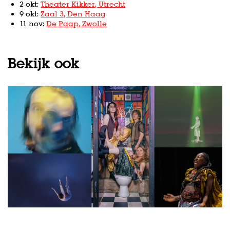
2 okt:
Theater Kikker, Utrecht
9 okt:
Zaal 3, Den Haag
11 nov:
De Paap, Zwolle
Bekijk ook