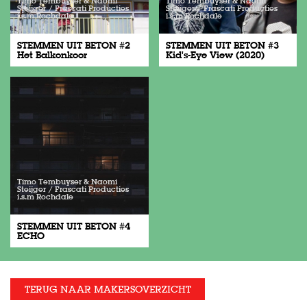
Timo Tembuyser & Naomi
Timo Tembuyser & Naomi
Steijger / Frascati Producties
Steijger / Frascati Producties
i.s.m Rochdale
i.s.m Rochdale
STEMMEN UIT BETON #2
STEMMEN UIT BETON #3
Het Balkonkoor
Kid's-Eye View (2020)
Timo Tembuyser & Naomi
Steijger / Frascati Producties
i.s.m Rochdale
STEMMEN UIT BETON #4
ECHO
TERUG NAAR MAKERSOVERZICHT