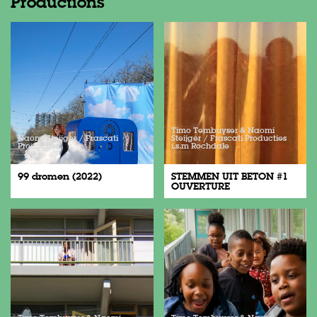
Productions
Timo Tembuyser & Naomi
Naomi Steijger / Frascati
Steijger / Frascati Producties
Producties
i.s.m Rochdale
99 dromen (2022)
STEMMEN UIT BETON #1
OUVERTURE