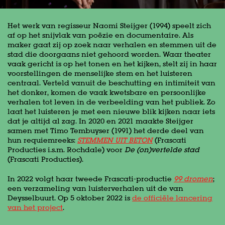
Het werk van regisseur Naomi Steijger (1994) speelt zich
af op het snijvlak van poëzie en documentaire. Als
maker gaat zij op zoek naar verhalen en stemmen uit de
stad die doorgaans niet gehoord worden. Waar theater
vaak gericht is op het tonen en het kijken, stelt zij in haar
voorstellingen de menselijke stem en het luisteren
centraal. Verteld vanuit de beschutting en intimiteit van
het donker, komen de vaak kwetsbare en persoonlijke
verhalen tot leven in de verbeelding van het publiek. Zo
laat het luisteren je met een nieuwe blik kijken naar iets
dat je altijd al zag. In 2020 en 2021 maakte Steijger
samen met Timo Tembuyser (1991) het derde deel van
hun requiemreeks:
STEMMEN UIT BETON
(Frascati
Producties i.s.m. Rochdale) voor
De (on)vertelde stad
(Frascati Producties).
In 2022 volgt haar tweede Frascati-productie
99 dromen
;
een verzameling van luisterverhalen uit de van
Deysselbuurt. Op 5 oktober 2022 is
de officiële lancering
van het project
.