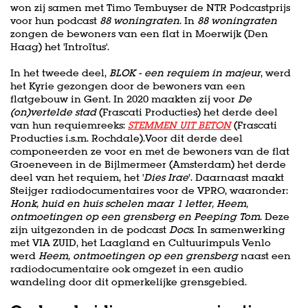
won zij samen met Timo Tembuyser de NTR Podcastprijs
voor hun podcast
88 woningraten
. In
88 woningraten
zongen de bewoners van een flat in Moerwijk (Den
Haag) het 'Introïtus'.
In het tweede deel,
BLOK - een requiem in majeur
, werd
het Kyrie gezongen door de bewoners van een
flatgebouw in Gent. In 2020 maakten zij voor
De
(on)vertelde stad
(Frascati Producties) het derde deel
van hun requiemreeks:
STEMMEN UIT BETON
(Frascati
Producties i.s.m. Rochdale).Voor dit derde deel
componeerden ze voor en met de bewoners van de flat
Groeneveen in de Bijlmermeer (Amsterdam) het derde
deel van het requiem, het '
Dies Irae
’. Daarnaast maakt
Steijger radiodocumentaires voor de VPRO, waaronder:
Honk, huid en huis schelen maar 1 letter, Heem,
ontmoetingen op een grensberg en Peeping Tom
. Deze
zijn uitgezonden in de podcast
Docs
. In samenwerking
met VIA ZUID, het Laagland en Cultuurimpuls Venlo
werd
Heem, ontmoetingen op een grensberg
naast een
radiodocumentaire ook omgezet in een audio
wandeling door dit opmerkelijke grensgebied.