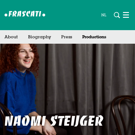
NL
Men
About
Biography
Press
Productions
Zoom
in
Naomi Steijger