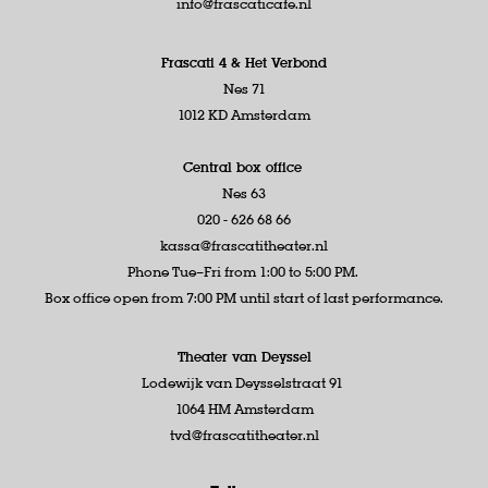
info@frascaticafe.nl
Frascati 4 &
Het Verbond
Nes 71
1012 KD Amsterdam
Central box office
Nes 63
020 - 626 68 66
kassa@frascatitheater.nl
Phone Tue–Fri from 1:00 to 5:00 PM.
Box office open from 7:00 PM until start of last performance.
Theater van Deyssel
Lodewijk van Deysselstraat 91
1064 HM Amsterdam
tvd@frascatitheater.nl