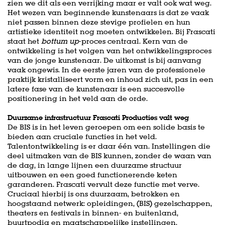
zien we dit als een verrijking maar er valt ook wat weg.
Het wezen van beginnende kunstenaars is dat ze vaak
niet passen binnen deze stevige profielen en hun
artistieke identiteit nog moeten ontwikkelen. Bij Frascati
staat het
bottum up
-proces centraal. Kern van de
ontwikkeling is het volgen van het ontwikkelingsproces
van de jonge kunstenaar. De uitkomst is bij aanvang
vaak ongewis. In de eerste jaren van de professionele
praktijk kristalliseert vorm en inhoud zich uit, pas in een
latere fase van de kunstenaar is een succesvolle
positionering in het veld aan de orde.
Duurzame infrastructuur Frascati Producties valt weg
De BIS is in het leven geroepen om een solide basis te
bieden aan cruciale functies in het veld.
Talentontwikkeling is er daar één van. Instellingen die
deel uitmaken van de BIS kunnen, zonder de waan van
de dag, in lange lijnen een duurzame structuur
uitbouwen en een goed functionerende keten
garanderen. Frascati vervult deze functie met verve.
Cruciaal hierbij is ons duurzaam, betrokken en
hoogstaand netwerk: opleidingen, (BIS) gezelschappen,
theaters en festivals in binnen- en buitenland,
buurtpodia en maatschappelijke instellingen.