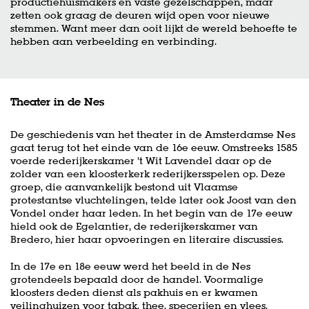
productiehuismakers en vaste gezelschappen, maar
zetten ook graag de deuren wijd open voor nieuwe
stemmen. Want meer dan ooit lijkt de wereld behoefte te
hebben aan verbeelding en verbinding.
Theater in de Nes
De geschiedenis van het theater in de Amsterdamse Nes
gaat terug tot het einde van de 16e eeuw. Omstreeks 1585
voerde rederijkerskamer ’t Wit Lavendel daar op de
zolder van een kloosterkerk rederijkersspelen op. Deze
groep, die aanvankelijk bestond uit Vlaamse
protestantse vluchtelingen, telde later ook Joost van den
Vondel onder haar leden. In het begin van de 17e eeuw
hield ook de Egelantier, de rederijkerskamer van
Bredero, hier haar opvoeringen en literaire discussies.
In de 17e en 18e eeuw werd het beeld in de Nes
grotendeels bepaald door de handel. Voormalige
kloosters deden dienst als pakhuis en er kwamen
veilinghuizen voor tabak, thee, specerijen en vlees,