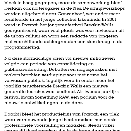
bleek te hoog gegrepen, maar de samenwerking bleef
bestaan ook na terugkeer in de Nes. De schrijfworkshops
werden uitgebreid naar Ganzenhoef, wat onder meer
resulteerde in het jonge collectief Likeminds. In 2001
werd in Frascati het jongerenfestival Breakin’Walls
georganiseerd, waar veel plaats was voor invloeden uit
de urban cultuur en waar een redactie van jongeren
met verschillende achtergronden een stem kreeg in de
programmering.
Na deze stormachtige jaren vol nieuwe initiatieven
volgde een periode van consolidering en
publieksverbreding. Debatten en nagesprekken met
makers brachten verdieping voor met name het
volwassen publiek. Tegelijk werd in onder meer het
jaarlijks terugkerende Breakin’Walls een nieuwe
generatie toeschouwers bediend. Als tweede jaarlijks
festival kwam Something RAW, een podium voor de
nieuwste ontwikkelingen in de dans.
Daarbij bleef het productiehuis van Frascati een plek
waar vernieuwende jonge theatermakers hun eerste
professionele voorstellingen maakten. Steeds vaker
waren dit theatermakers die in de jaren daarvoor hun