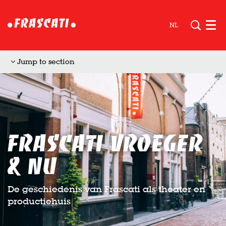
NL
Men
Jump to section
Frascati vroeger
& nu
De geschiedenis van Frascati als theater en
productiehuis