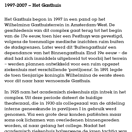
1997-2007 – Het Gasthuis
Het Gasthuis begon in 1997 in een pand op het
Wilhelmina Gasthuisterrein in Amsterdam-West. De
geschiedenis van dit complex gaat terug tot het begin
van de 17e eeuw, toen hier een Pesthuys was gevestigd,
volgens de toenmalige medische inzichten ruim buiten
de stadsgrenzen. Later werd dit ‘Buitengasthuis’ een
dependance van het Binnengasthuis. Eind 19e eeuw – de
stad had zich inmiddels uitgebreid tot voorbij het terrein
– werden plannen ontwikkeld voor een ruim opgezet
ziekenhuis met verschillende ‘paviljoens’. In 1891 legde
de toen tienjarige koningin Wilhelmina de eerste steen
voor dit naar haar vernoemde Gasthuis.
In 1925 nam het academisch ziekenhuis zijn intrek in het
complex. Uit deze periode dateert de huidige
theaterzaal, die in 1930 als collegezaal van de afdeling
interne geneeskunde in paviljoen I in gebruik werd
genomen. Via een grote deur konden patiënten maar
soms ook lichamen van overledenen binnengereden
worden, al naar gelang het college. Nadat het
academisch ziekenhuis halverwege de jaren tachtig was