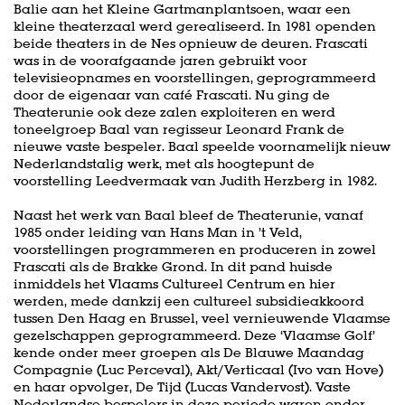
Balie aan het Kleine Gartmanplantsoen, waar een
kleine theaterzaal werd gerealiseerd. In 1981 openden
beide theaters in de Nes opnieuw de deuren. Frascati
was in de voorafgaande jaren gebruikt voor
televisieopnames en voorstellingen, geprogrammeerd
door de eigenaar van café Frascati. Nu ging de
Theaterunie ook deze zalen exploiteren en werd
toneelgroep Baal van regisseur Leonard Frank de
nieuwe vaste bespeler. Baal speelde voornamelijk nieuw
Nederlandstalig werk, met als hoogtepunt de
voorstelling Leedvermaak van Judith Herzberg in 1982.
Naast het werk van Baal bleef de Theaterunie, vanaf
1985 onder leiding van Hans Man in ’t Veld,
voorstellingen programmeren en produceren in zowel
Frascati als de Brakke Grond. In dit pand huisde
inmiddels het Vlaams Cultureel Centrum en hier
werden, mede dankzij een cultureel subsidieakkoord
tussen Den Haag en Brussel, veel vernieuwende Vlaamse
gezelschappen geprogrammeerd. Deze ‘Vlaamse Golf’
kende onder meer groepen als De Blauwe Maandag
Compagnie (Luc Perceval), Akt/Verticaal (Ivo van Hove)
en haar opvolger, De Tijd (Lucas Vandervost). Vaste
Nederlandse bespelers in deze periode waren onder