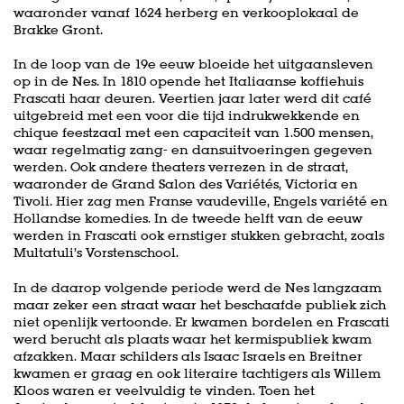
waaronder vanaf 1624 herberg en verkooplokaal de
Brakke Gront.
In de loop van de 19e eeuw bloeide het uitgaansleven
op in de Nes. In 1810 opende het Italiaanse koffiehuis
Frascati haar deuren. Veertien jaar later werd dit café
uitgebreid met een voor die tijd indrukwekkende en
chique feestzaal met een capaciteit van 1.500 mensen,
waar regelmatig zang- en dansuitvoeringen gegeven
werden. Ook andere theaters verrezen in de straat,
waaronder de Grand Salon des Variétés, Victoria en
Tivoli. Hier zag men Franse vaudeville, Engels variété en
Hollandse komedies. In de tweede helft van de eeuw
werden in Frascati ook ernstiger stukken gebracht, zoals
Multatuli’s Vorstenschool.
In de daarop volgende periode werd de Nes langzaam
maar zeker een straat waar het beschaafde publiek zich
niet openlijk vertoonde. Er kwamen bordelen en Frascati
werd berucht als plaats waar het kermispubliek kwam
afzakken. Maar schilders als Isaac Israels en Breitner
kwamen er graag en ook literaire tachtigers als Willem
Kloos waren er veelvuldig te vinden. Toen het