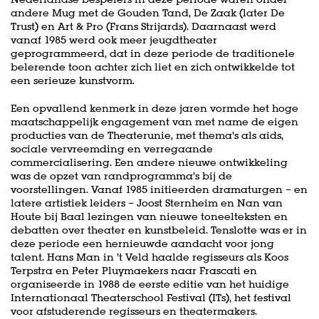
andere Mug met de Gouden Tand, De Zaak (later De
Trust) en Art & Pro (Frans Strijards). Daarnaast werd
vanaf 1985 werd ook meer jeugdtheater
geprogrammeerd, dat in deze periode de traditionele
belerende toon achter zich liet en zich ontwikkelde tot
een serieuze kunstvorm.
Een opvallend kenmerk in deze jaren vormde het hoge
maatschappelijk engagement van met name de eigen
producties van de Theaterunie, met thema’s als aids,
sociale vervreemding en verregaande
commercialisering. Een andere nieuwe ontwikkeling
was de opzet van randprogramma’s bij de
voorstellingen. Vanaf 1985 initieerden dramaturgen – en
latere artistiek leiders – Joost Sternheim en Nan van
Houte bij Baal lezingen van nieuwe toneelteksten en
debatten over theater en kunstbeleid. Tenslotte was er in
deze periode een hernieuwde aandacht voor jong
talent. Hans Man in ’t Veld haalde regisseurs als Koos
Terpstra en Peter Pluymaekers naar Frascati en
organiseerde in 1988 de eerste editie van het huidige
Internationaal Theaterschool Festival (ITs), het festival
voor afstuderende regisseurs en theatermakers.