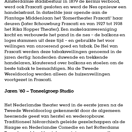
Amsterdamse stadsbestuur in 1879 de kermis verbood,
werd ook Frascati gesloten en werd de Nes opnieuw een
handelsstraat. In datzelfde jaar opende aan de
Plantage Middenlaan het ‘Zomertheater Frascati’ haar
deuren (later Schouwburg Frascati en van 1927 tot 1938
het Rika Hopper Theater). Een makelaarsvereniging
kocht en verbouwde het pand in de nes – de balkons en
loges stammen uit deze tijd – en gebruikte het voor
veilingen van onroerend goed en tabak. De Hel van
Frascati werden deze tabaksveilingen genoemd in de
jaren dertig: honderden duwende en trekkende
handelaren, klauterend over balkons en stoelen om de
beste tabak te bemachtigen. Na de Tweede
Wereldoorlog werden alleen de huizenveilingen
voortgezet in Frascati.
Jaren ’60 – Toneelgroep Studio
Het Nederlandse theater werd in de eerste jaren na de
Tweede Wereldoorlog gekenmerkt door de algemeen
heersende geest van herstel en wederopbouw.
Traditioneel hiërarchisch geleide gezelschappen als de
Haagse en Nederlandse Comedie en het Rotterdams