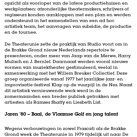
opzicht als voorloper van de latere productiehuizen en
werkplaatsen: afzonderlijke theatermakers, schrijvers of
regisseurs konden aankloppen met een plan en werden
ondersteund in het samenstellen van een ad hoc
artistiek team, het aanvragen van subsidie, de productie
en de tournee.
De Theaterunie zette de praktijk van Studio voort om in
de Brakke Grond nieuw Nederlands repertoire te
presenteren, onder meer van Jaap van de Merwe, Harry
Mulisch en J. Bernlef. Daarnaast werden vooral nieuwe
vormen van muziektheater gestimuleerd, veelal in
samenwerking met het Willem Breuker Collectief. Deze
groep organiseerde vanaf 1977 het jaarlijkse jazz- en
improvisatie-festival Klap op de vuurpijl in de Nes. Naast
dit artistiek vernieuwende werk werd in de
zomermaanden een breder publiek getrokken met
artiesten als Ramses Shaffy en Liesbeth List.
Jaren ’80 – Baal, de Vlaamse Golf en jong talent
Wegens verbouwingen in zowel Frascati als de Brakke
Grond week de Theaterunie in 1979 tijdelijk uit naar De