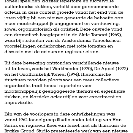
Toneel speelden klassiek repertoire en succesvolle
buitenlandse stukken, vertolkt door gerenommeerde
acteurs. In deze context groeide vanaf het eind van de
jaren vijftig bij een nieuwe generatie de behoefte aan
meer maatschappelijk engagement en vernieuwing,
zowel organisatorisch als artistiek. Deze onvrede vond
een dramatisch hoogtepunt in de Aktie Tomaat (1969),
waarbij studenten van de Amsterdamse Toneelschool
voorstellingen onderbraken met rotte tomaten en
discussie met de acteurs en regisseur eisten.
Uit deze beweging ontstonden verschillende nieuwe
initiatieven, zoals het Werktheater (1970), De Appel (1972)
en het Onafhankelijk Toneel (1974). Hiërarchische
structuren maakten plaats voor een meer collectieve
organisatie, traditioneel repertoire voor
maatschappelijk geëngageerde thema’s en eigentijdse
stukken, en klassieke acteerstijlen voor experiment en
improvisatie.
Eén van de voorlopers in deze ontwikkelingen was
vanaf 1962 toneelgroep Studio onder leiding van Han
Surink en regisseur Kees van Iersel, met als thuisbasis de
Brakke Grond. Studio presenteerde werk van een nieuwe