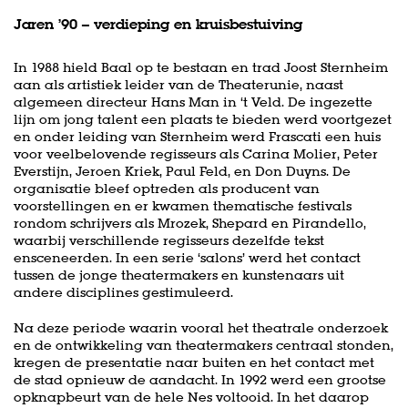
Jaren ’90 – verdieping en kruisbestuiving
In 1988 hield Baal op te bestaan en trad Joost Sternheim
aan als artistiek leider van de Theaterunie, naast
algemeen directeur Hans Man in ‘t Veld. De ingezette
lijn om jong talent een plaats te bieden werd voortgezet
en onder leiding van Sternheim werd Frascati een huis
voor veelbelovende regisseurs als Carina Molier, Peter
Everstijn, Jeroen Kriek, Paul Feld, en Don Duyns. De
organisatie bleef optreden als producent van
voorstellingen en er kwamen thematische festivals
rondom schrijvers als Mrozek, Shepard en Pirandello,
waarbij verschillende regisseurs dezelfde tekst
ensceneerden. In een serie ‘salons’ werd het contact
tussen de jonge theatermakers en kunstenaars uit
andere disciplines gestimuleerd.
Na deze periode waarin vooral het theatrale onderzoek
en de ontwikkeling van theatermakers centraal stonden,
kregen de presentatie naar buiten en het contact met
de stad opnieuw de aandacht. In 1992 werd een grootse
opknapbeurt van de hele Nes voltooid. In het daarop