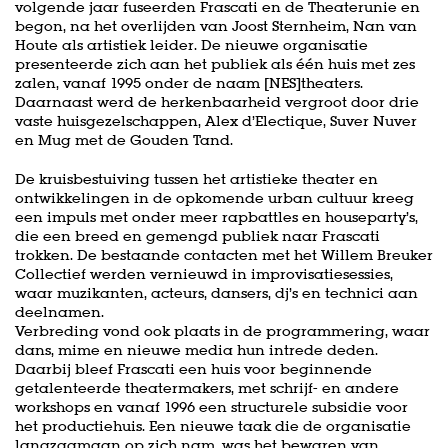
volgende jaar fuseerden Frascati en de Theaterunie en
begon, na het overlijden van Joost Sternheim, Nan van
Houte als artistiek leider. De nieuwe organisatie
presenteerde zich aan het publiek als één huis met zes
zalen, vanaf 1995 onder de naam [NES]theaters.
Daarnaast werd de herkenbaarheid vergroot door drie
vaste huisgezelschappen, Alex d’Electique, Suver Nuver
en Mug met de Gouden Tand.
De kruisbestuiving tussen het artistieke theater en
ontwikkelingen in de opkomende urban cultuur kreeg
een impuls met onder meer rapbattles en houseparty’s,
die een breed en gemengd publiek naar Frascati
trokken. De bestaande contacten met het Willem Breuker
Collectief werden vernieuwd in improvisatiesessies,
waar muzikanten, acteurs, dansers, dj’s en technici aan
deelnamen.
Verbreding vond ook plaats in de programmering, waar
dans, mime en nieuwe media hun intrede deden.
Daarbij bleef Frascati een huis voor beginnende
getalenteerde theatermakers, met schrijf- en andere
workshops en vanaf 1996 een structurele subsidie voor
het productiehuis. Een nieuwe taak die de organisatie
langzaamaan op zich nam, was het bewaren van