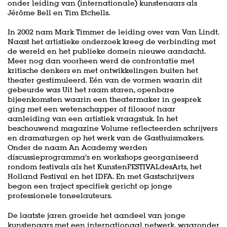
onder leiding van (internationale) kunstenaars als
Jérôme Bell en Tim Etchells.
In 2002 nam Mark Timmer de leiding over van Van Lindt.
Naast het artistieke onderzoek kreeg de verbinding met
de wereld en het publieke domein nieuwe aandacht.
Meer nog dan voorheen werd de confrontatie met
kritische denkers en met ontwikkelingen buiten het
theater gestimuleerd. Eén van de vormen waarin dit
gebeurde was Uit het raam staren, openbare
bijeenkomsten waarin een theatermaker in gesprek
ging met een wetenschapper of filosoof naar
aanleiding van een artistiek vraagstuk. In het
beschouwend magazine Volume reflecteerden schrijvers
en dramaturgen op het werk van de Gasthuismakers.
Onder de naam An Academy werden
discussieprogramma’s en workshops georganiseerd
rondom festivals als het KunstenFESTIVALdesArts, het
Holland Festival en het IDFA. En met Gastschrijvers
begon een traject specifiek gericht op jonge
professionele toneelauteurs.
De laatste jaren groeide het aandeel van jonge
kunstenaars met een internationaal netwerk, waaronder