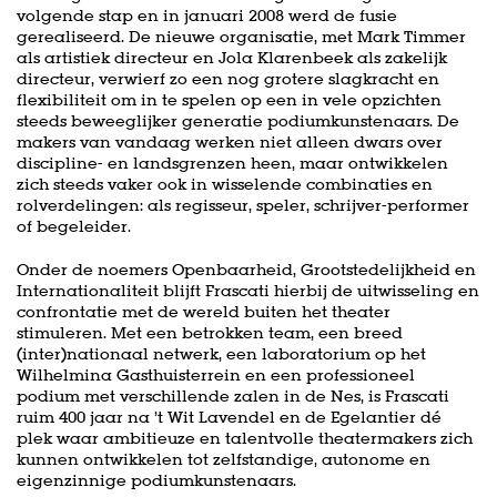
volgende stap en in januari 2008 werd de fusie
gerealiseerd. De nieuwe organisatie, met Mark Timmer
als artistiek directeur en Jola Klarenbeek als zakelijk
directeur, verwierf zo een nog grotere slagkracht en
flexibiliteit om in te spelen op een in vele opzichten
steeds beweeglijker generatie podiumkunstenaars. De
makers van vandaag werken niet alleen dwars over
discipline- en landsgrenzen heen, maar ontwikkelen
zich steeds vaker ook in wisselende combinaties en
rolverdelingen: als regisseur, speler, schrijver-performer
of begeleider.
Onder de noemers Openbaarheid, Grootstedelijkheid en
Internationaliteit blijft Frascati hierbij de uitwisseling en
confrontatie met de wereld buiten het theater
stimuleren. Met een betrokken team, een breed
(inter)nationaal netwerk, een laboratorium op het
Wilhelmina Gasthuisterrein en een professioneel
podium met verschillende zalen in de Nes, is Frascati
ruim 400 jaar na ’t Wit Lavendel en de Egelantier dé
plek waar ambitieuze en talentvolle theatermakers zich
kunnen ontwikkelen tot zelfstandige, autonome en
eigenzinnige podiumkunstenaars.