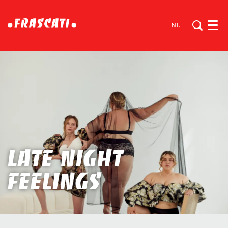
NL
Men
Late Night
Feelings