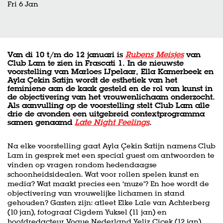
Fri 6 Jan
Van di 10 t/m do 12 januari is
Rubens Meisjes
van
Club Lam te zien in Frascati 1. In de nieuwste
voorstelling van Marloes IJpelaar, Ella Kamerbeek en
Ayla Çekin Satijn wordt de esthetiek van het
feminiene aan de kaak gesteld en de rol van kunst in
de objectivering van het vrouwenlichaam onderzocht.
Als aanvulling op de voorstelling stelt Club Lam alle
drie de avonden een uitgebreid contextprogramma
samen genaamd
Late Night Feelings
.
Na elke voorstelling gaat Ayla Çekin Satijn namens Club
Lam in gesprek met een special guest om antwoorden te
vinden op vragen rondom hedendaagse
schoonheidsidealen. Wat voor rollen spelen kunst en
media? Wat maakt precies een ‘muze’? En hoe wordt de
objectivering van vrouwelijke lichamen in stand
gehouden? Gasten zijn: atleet Elke Lale van Achterberg
(10 jan), fotograaf Cigdem Yuksel (11 jan) en
hoofdredacteur Vogue Nederland Yeliz Çiçek (12 jan).