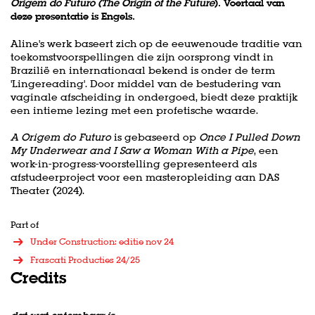
Origem do Futuro (The Origin of the Future
). Voertaal van
deze presentatie is Engels.
Aline's werk baseert zich op de eeuwenoude traditie van
toekomstvoorspellingen die zijn oorsprong vindt in
Brazilië en internationaal bekend is onder de term
'Lingereading'. Door middel van de bestudering van
vaginale afscheiding in ondergoed, biedt deze praktijk
een intieme lezing met een profetische waarde.
A Origem do Futuro
is gebaseerd op
Once I Pulled Down
My Underwear and I Saw a Woman With a Pipe
, een
work-in-progress-voorstelling gepresenteerd als
afstudeerproject voor een masteropleiding aan DAS
Theater (2024).
Part of
Under Construction: editie nov 24
Frascati Producties 24/25
Credits