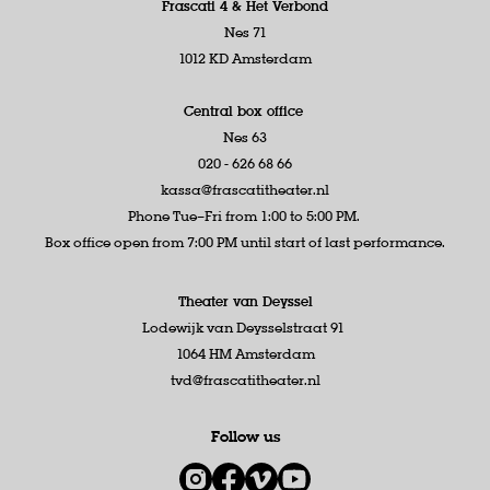
Frascati 4 &
Het Verbond
Nes 71
1012 KD Amsterdam
Central box office
Nes 63
020 - 626 68 66
kassa@frascatitheater.nl
Phone Tue–Fri from 1:00 to 5:00 PM.
Box office open from 7:00 PM until start of last performance.
Theater van Deyssel
Lodewijk van Deysselstraat 91
1064 HM Amsterdam
tvd@frascatitheater.nl
Follow us