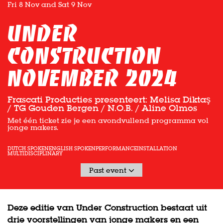
Fri 8 Nov
and
Sat 9 Nov
Under
Construction
november 2024
Frascati Producties presenteert: Melisa Diktaş
/ TG Gouden Bergen / N.O.B. / Aline Olmos
Met één ticket zie je een avondvullend programma vol
jonge makers.
DUTCH SPOKEN
ENGLISH SPOKEN
PERFORMANCE
INSTALLATION
MULTIDISCIPLINARY
Past event
Deze editie van Under Construction bestaat uit
drie voorstellingen van jonge makers en een