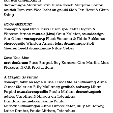
dat wat ontembaar is
dramaturgie
Maarten van Hinte
coach
Marjorie Boston,
muziek
Tom van Wee,
licht en geluid
Sieb Ten Haaf & Chun
Shing
HOOP GEZOCHT
concept & spel
Nina-Elisa Euson
spel
Yeliz Dogan &
Winston Arnon
muziek (Live)
Onur Kaletas,
sounddesign
Ata Güner
vormgeving
Pluck Venema & Fidde Bakkerus
choreografie
Winston Arnon
tekst dramaturgie
Steff
Geelen
beeld dramaturgie
Nilay Ceber
Love You, Man
met dank aan
Paco Bargai, Roy Kaneza, Ciro Martin, Max
Pickkers, N.O.B. Productions
A Origem do Futuro
concept, tekst en regie
Aline Olmos Steler
uitvoering
Aline
Olmos Steler en Billy Mullaney
grafisch ontwerp
Lilian
Papini
muziekcompositie
Paula Mirhan
dramaturgisch
advies
Carolina Nóbrega en Tetembua
Dandara
muziekcompositie
Paula
Mirhan
uitvoeringen
Aline Olmos Steler, Billy Mullaney,
Laíza Dantas, Paula Mirhan, Tetembua