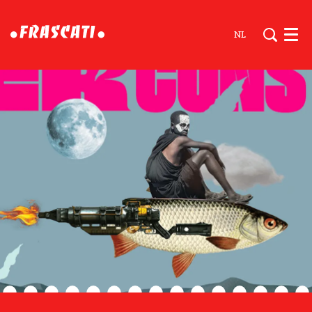
NL
Men