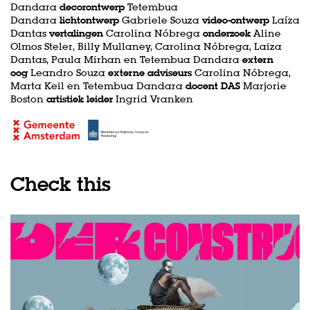
Dandara
decorontwerp
Tetembua
Dandara
lichtontwerp
Gabriele Souza
video-ontwerp
Laíza
Dantas
vertalingen
Carolina Nóbrega
onderzoek
Aline
Olmos Steler, Billy Mullaney, Carolina Nóbrega, Laiza
Dantas, Paula Mirhan en Tetembua Dandara
extern
oog
Leandro Souza
externe adviseurs
Carolina Nóbrega,
Zoom
Zoom
Marta Keil en Tetembua Dandara
docent DAS
Marjorie
in
in
Boston
artistiek leider
Ingrid Vranken
Check this