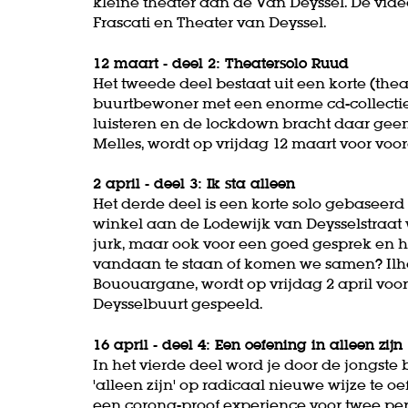
kleine theater aan de Van Deyssel. De vid
Frascati en Theater van Deyssel.
12 maart - deel 2: Theatersolo Ruud
Het tweede deel bestaat uit een korte (the
buurtbewoner met een enorme cd-collectie. 
luisteren en de lockdown bracht daar geen
Melles, wordt op vrijdag 12 maart voor vo
2 april - deel 3: Ik sta alleen
Het derde deel is een korte solo gebaseerd
winkel aan de Lodewijk van Deysselstraat 
jurk, maar ook voor een goed gesprek en 
vandaan te staan of komen we samen? Ilha
Bououargane, wordt op vrijdag 2 april vo
Deysselbuurt gespeeld.
16 april - deel 4: Een oefening in alleen zijn
In het vierde deel word je door de jongst
'alleen zijn' op radicaal nieuwe wijze te o
een corona-proof experience voor twee per