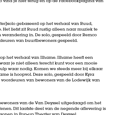
eo vind je hier terug en op de Facebookpagina van
ater)solo gebaseerd op het verhaal van Ruud,
Het liefst zit Ruud rustig alleen naar muziek te
 verandering in. De solo, gespeeld door Remco
ordeuren van buurtbewoners gespeeld.
 op het verhaal van Ilhame. Ilhame heeft een
waar je niet alleen terecht kunt voor een mooie
hulp waar nodig. Komen we steeds meer bij elkaar
me is hoopvol. Deze solo, gespeeld door Kyra
or voordeuren van bewoners van de Lodewijk van
e bewoners van de Van Deyssel uitgedaagd om het
efenen. Dit laatste deel van de negende aflevering is
sonen in Pop-up Theater van Deyssel.