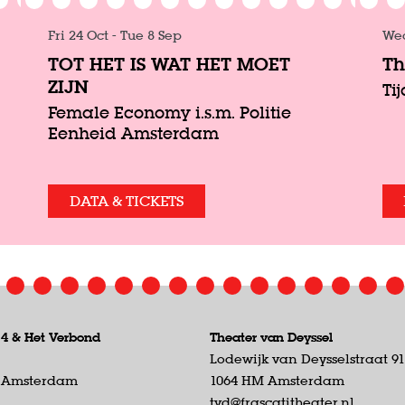
Fri 24 Oct
-
Tue 8 Sep
We
TOT HET IS WAT HET MOET
Th
ZIJN
Ti
Female Economy i.s.m. Politie
Eenheid Amsterdam
DATA & TICKETS
 4 &
Het Verbond
Theater van Deyssel
Lodewijk van Deysselstraat 9
D Amsterdam
1064 HM Amsterdam
tvd@frascatitheater.nl