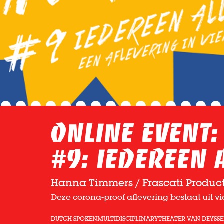
Online event:
#9: Iedereen 
Hanna Timmers / Frascati Product
Deze corona-proof aflevering bestaat uit v
DUTCH SPOKEN
MULTIDISCIPLINARY
THEATER VAN DEYSSE