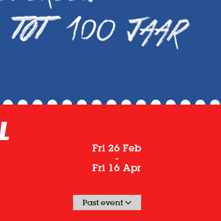
l
Fri 26 Feb
-
Fri 16 Apr
Past event