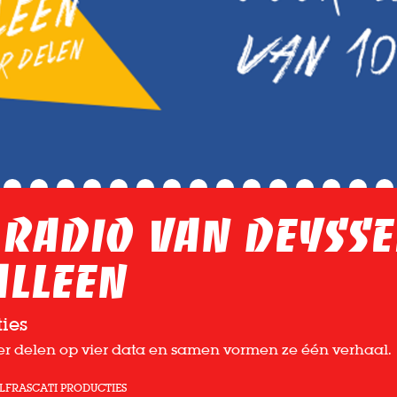
 Radio van Deysse
alleen
ies
ier delen op vier data en samen vormen ze één verhaal.
L
FRASCATI PRODUCTIES