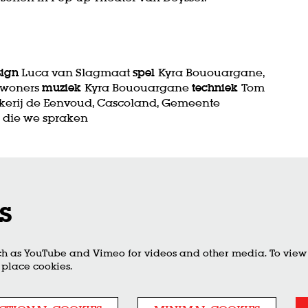
sign
Luca van Slagmaat
spel
Kyra Bououargane,
ewoners
muziek
Kyra Bououargane
techniek
Tom
kerij de Eenvoud, Cascoland, Gemeente
 die we spraken
s
ch as YouTube and Vimeo for videos and other media. To view t
 place cookies.