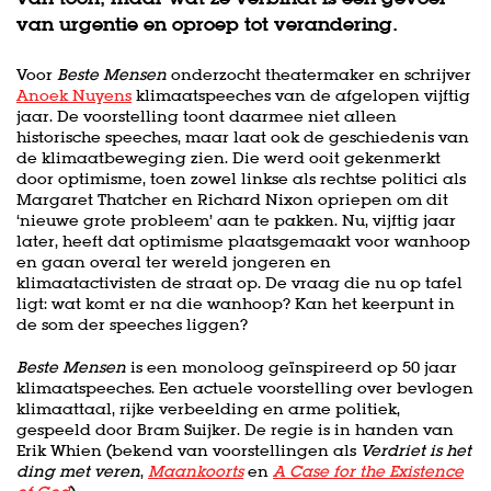
van urgentie en oproep tot verandering.
Voor
Beste Mensen
onderzocht theatermaker en schrijver
Anoek Nuyens
klimaatspeeches van de afgelopen vijftig
jaar. De voorstelling toont daarmee niet alleen
historische speeches, maar laat ook de geschiedenis van
de klimaatbeweging zien. Die werd ooit gekenmerkt
door optimisme, toen zowel linkse als rechtse politici als
Margaret Thatcher en Richard Nixon opriepen om dit
‘nieuwe grote probleem’ aan te pakken. Nu, vijftig jaar
later, heeft dat optimisme plaatsgemaakt voor wanhoop
en gaan overal ter wereld jongeren en
klimaatactivisten de straat op. De vraag die nu op tafel
ligt: wat komt er na die wanhoop? Kan het keerpunt in
de som der speeches liggen?
Beste Mensen
is een monoloog geïnspireerd op 50 jaar
klimaatspeeches. Een actuele voorstelling over bevlogen
klimaattaal, rijke verbeelding en arme politiek,
gespeeld door Bram Suijker. De regie is in handen van
Erik Whien (bekend van voorstellingen als
Verdriet is het
ding met veren
,
Maankoorts
en
A Case for the Existence