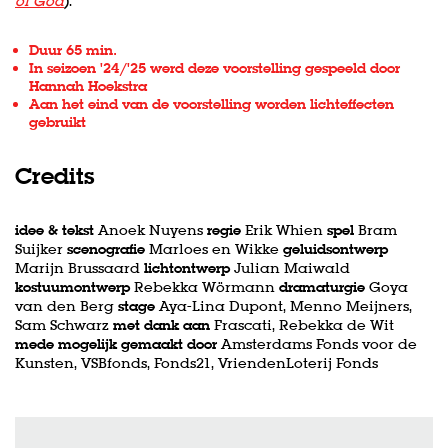
of God
).
Duur 65 min.
In seizoen '24/'25 werd deze voorstelling gespeeld door
Hannah Hoekstra
Aan het eind van de voorstelling worden lichteffecten
gebruikt
Credits
idee & tekst
Anoek Nuyens
regie
Erik Whien
spel
Bram
Suijker
scenografie
Marloes en Wikke
geluidsontwerp
Marijn Brussaard
lichtontwerp
Julian Maiwald
kostuumontwerp
Rebekka Wörmann
dramaturgie
Goya
van den Berg
stage
Aya-Lina Dupont, Menno Meijners,
Sam Schwarz
met dank aan
Frascati, Rebekka de Wit
mede mogelijk gemaakt door
Amsterdams Fonds voor de
Kunsten, VSBfonds, Fonds21, VriendenLoterij Fonds