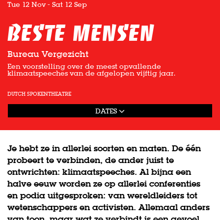
Tue 12 Nov
-
Sat 12 Sep
Beste Mensen
Bureau Vergezicht
Een voorstelling over de meest opvallende
klimaatspeeches van de afgelopen vijftig jaar.
DUTCH SPOKEN
THEATRE
DATES
Je hebt ze in allerlei soorten en maten. De één
probeert te verbinden, de ander juist te
ontwrichten: klimaatspeeches. Al bijna een
halve eeuw worden ze op allerlei conferenties
en podia uitgesproken: van wereldleiders tot
wetenschappers en activisten. Allemaal anders
van toon, maar wat ze verbindt is een gevoel