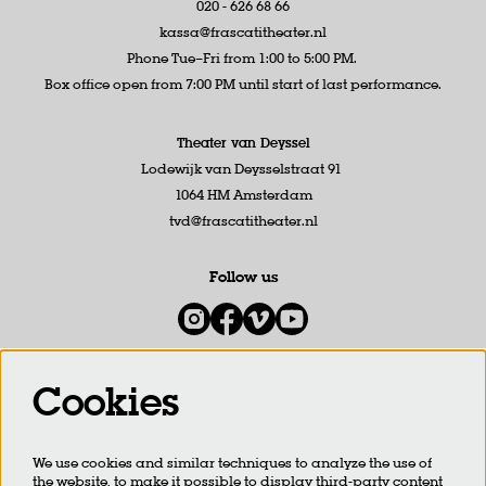
020 - 626 68 66
kassa@frascatitheater.nl
Phone Tue–Fri from 1:00 to 5:00 PM.
Box office open from 7:00 PM until start of last performance.
Theater van Deyssel
Lodewijk van Deysselstraat 91
1064 HM Amsterdam
tvd@frascatitheater.nl
Follow us
Cookies
Newsletter
We use cookies and similar techniques to analyze the use of
SIGN UP
the website, to make it possible to display third-party content