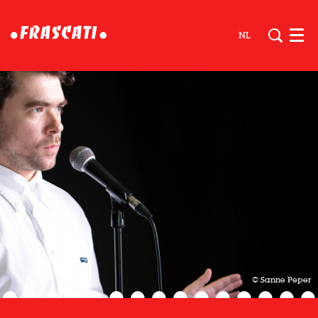
NL
Men
© Sanne Peper