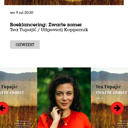
wo 9 jul
20:30
Boeklancering: Zwarte zomer
Tea Tupajić / Uitgeverij Koppernik
GEWEEST
Overslaan