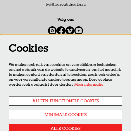
tvd@frascatitheater.nl
Volg ons
Cookies
Meld je aan voor de nieuwsbrief
We maken gebruik van cookies en vergelijkbare technieken
om het gebruik van de website te analyseren, om het mogelijk
AANMELDEN
te maken content van derden af te beelden, zoals ook video’s,
en voor verschillende andere toepassingen. Deze cookies
worden ook geplaatst door derden.
Meer informatie
Deze site wordt beschermd door reCAPTCHA, dataverwerking gebeurt in overeenstemming met de
Cloud Data
Processing Addendum
van Google.
ALLEEN FUNCTIONELE COOKIES
MINIMALE COOKIES
ALLE COOKIES