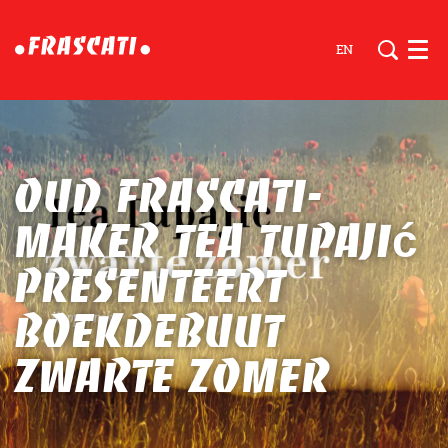
EN
Men
Oud Frascati-
maker Tea Tupajić
presenteert
boekdebuut
Zwarte zomer