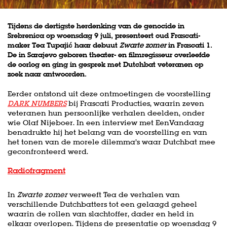
Tijdens de dertigste herdenking van de genocide in
Srebrenica op woensdag 9 juli, presenteert oud Frascati-
maker Tea Tupajić haar debuut
Zwarte zomer
in Frascati 1.
De in Sarajevo geboren theater- en filmregisseur overleefde
de oorlog en ging in gesprek met Dutchbat veteranen op
zoek naar antwoorden.
Eerder ontstond uit deze ontmoetingen de voorstelling
DARK NUMBERS
bij Frascati Producties, waarin zeven
veteranen hun persoonlijke verhalen deelden, onder
wie Olaf Nijeboer. In een interview met EenVandaag
benadrukte hij het belang van de voorstelling en van
het tonen van de morele dilemma’s waar Dutchbat mee
geconfronteerd werd.
Radiofragment
In
Zwarte zomer
verweeft Tea de verhalen van
Inzoomen
verschillende Dutchbatters tot een gelaagd geheel
waarin de rollen van slachtoffer, dader en held in
elkaar overlopen. Tijdens de presentatie op woensdag 9