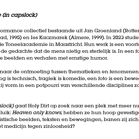
ve (in capslock)
formance collectief bestaande uit Jan Groenland (Rotte
tad, 1995) en Ies Kaczmarek (Almere, 1999). In 2023 stude
de Toneelacademie in Maastricht. Hun werk is een voo
 de gedachte dat de mens nietig en sterfelijk is. In een f
se beelden en verhalen met ernstige humor.
ek naar de ontmoeting tussen thematieken en fenomenen 
loog is technisch, tragiek is komedie, een foto is een beweg
n zij vorm in een potpourri van verschillende disciplines 
pslock)
gaat Holy Dirt op zoek naar een plek met meer nu
luik:
Heaven only knows
, hebben ze hun hoop gevestigd
stische beelden, teksten en bewegingen, banen zij zich
het medicijn tegen zinloosheid?