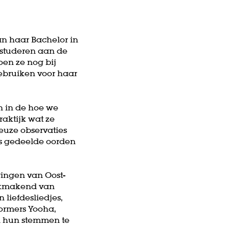
n haar Bachelor in
 studeren aan de
oen ze nog bij
ebruiken voor haar
n in de hoe we
raktijk wat ze
euze observaties
ns gedeelde oorden
ringen van Oost-
uikmakend van
liefdesliedjes,
formers Yooha,
en hun stemmen te