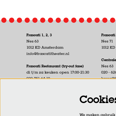
Frascati 1, 2, 3
Frascati
Nes 63
Nes 71
1012 KD Amsterdam
1012 K
info@frascatitheater.nl
Central
Frascati Restaurant (try-out fase)
Nes 63
di t/m za keuken open 17:00-21:30
020 - 62
020-751 64 19
kassa@f
Nes 59
Tel. ber
1012 KD Amsterdam
17:00 uu
Cookie
Kassabal
Frascati Café
laatste 
di t/m za open vanaf 19:00
We maken gebruik v
Sint Barberenstraat 7-9