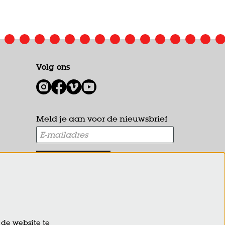
Volg ons
1
Meld je aan voor de nieuwsbrief
AANMELDEN
Deze site wordt beschermd door reCAPTCHA, dataverwerking
gebeurt in overeenstemming met de
Cloud Data Processing
Addendum
van Google.
de website te