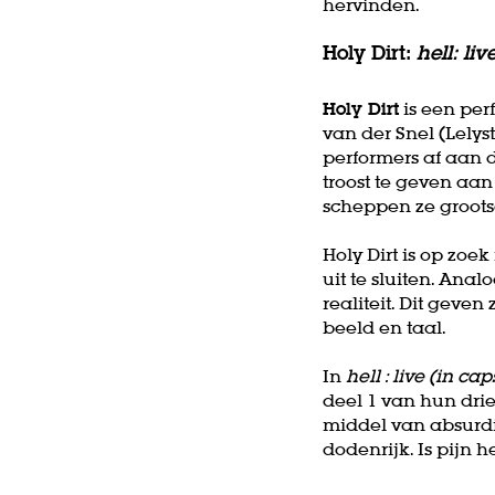
hervinden.
Holy Dirt: ​​​
hell: li
Holy Dirt
is een per
van der Snel (Lelys
performers af aan 
troost te geven aan
scheppen ze groot
Holy Dirt is op zo
uit te sluiten. ​​Ana
realiteit. Dit geve
beeld en taal.
In
hell : live (in ca
deel 1 van hun drie
middel van absurdi
dodenrijk. Is pijn 