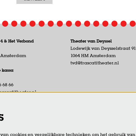
 4 &
Het Verbond
Theater van Deyssel
Lodewijk van Deysselstraat 9
D Amsterdam
1064 HM Amsterdam
tvd@frascatitheater.nl
e kassa
6 68 66
rascatitheater.nl
eikbaar di t/m vr van 13:00 tot
r.
s
ie open 19:00 uur tot start
voorstelling.
an cookies en vergelijkbare technieken om het gebruik van 