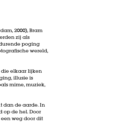
rdam, 2000), Bram
erden zij als
rtdurende poging
otografische wereld,
die elkaar lijken
ing, illusie is
zoals mime, muziek,
t dan de aarde. In
 op de hel. Door
 een weg door dit