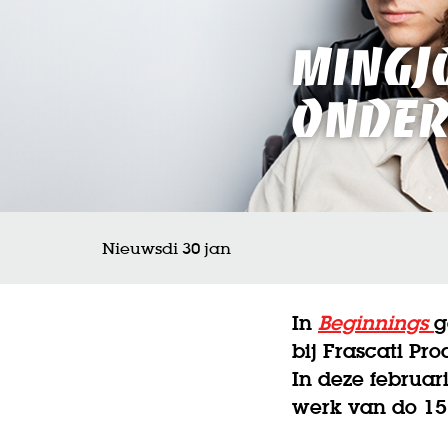
MingJ
onder
Nieuws
di 30 jan
In
Beginnings
g
bij Frascati Pro
In deze februar
werk van do 15