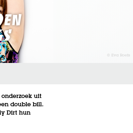
oen
gs
© Eva Roefs
onderzoek uit
een double bill.
y Dirt hun