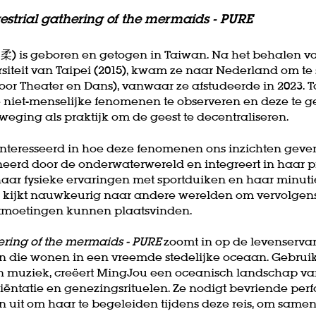
restrial gathering of the mermaids - PURE
) is geboren en getogen in Taiwan. Na het behalen va
siteit van Taipei (2015), kwam ze naar Nederland om te
r Theater en Dans), vanwaar ze afstudeerde in 2023. T
 niet-menselijke fenomenen te observeren en deze te g
eging als praktijk om de geest te decentraliseren.
ïnteresseerd in hoe deze fenomenen ons inzichten geve
ineerd door de onderwaterwereld en integreert in haar p
haar fysieke ervaringen met sportduiken en haar minuti
Ze kijkt nauwkeurig naar andere werelden om vervolge
ntmoetingen kunnen plaatsvinden.
hering of the mermaids - PURE
zoomt in op de levenserva
en die wonen in een vreemde stedelijke oceaan. Gebr
 muziek, creëert MingJou een oceanisch landschap van 
iëntatie en genezingsrituelen. Ze nodigt bevriende per
n uit om haar te begeleiden tijdens deze reis, om sam