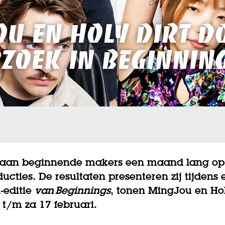
ou en Holy Dirt d
zoek in Beginnin
aan beginnende makers een maand lang op 
ducties. De resultaten presenteren zij tijdens 
i-editie
van Beginnings
, tonen MingJou en Hol
 t/m za 17 februari.