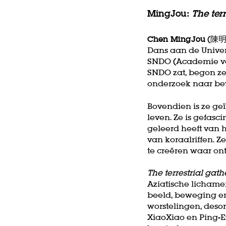
MingJou:
The ter
Chen MingJou
(陳明柔
Dans aan de Univer
SNDO (Academie voo
SNDO zat, begon ze
onderzoek naar bew
Bovendien is ze ge
leven. Ze is gefasc
geleerd heeft van 
van koraalriffen. 
te creëren waar o
The terrestrial gat
Aziatische licham
beeld, beweging en
worstelingen, desor
XiaoXiao en Ping-E