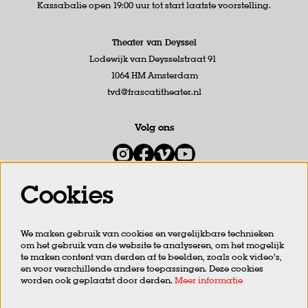
Kassabalie open 19:00 uur tot start laatste voorstelling.
Theater van Deyssel
Lodewijk van Deysselstraat 91
1064 HM Amsterdam
tvd@frascatitheater.nl
Volg ons
Cookies
Meld je aan voor de nieuwsbrief
We maken gebruik van cookies en vergelijkbare technieken
om het gebruik van de website te analyseren, om het mogelijk
AANMELDEN
te maken content van derden af te beelden, zoals ook video’s,
en voor verschillende andere toepassingen. Deze cookies
worden ook geplaatst door derden.
Meer informatie
Deze site wordt beschermd door reCAPTCHA, dataverwerking gebeurt in overeenstemming met de
Cloud Data
Processing Addendum
van Google.