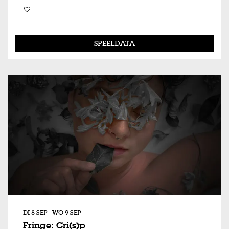
SPEELDATA
DI 8 SEP
-
WO 9 SEP
Fringe: Cri(s)p