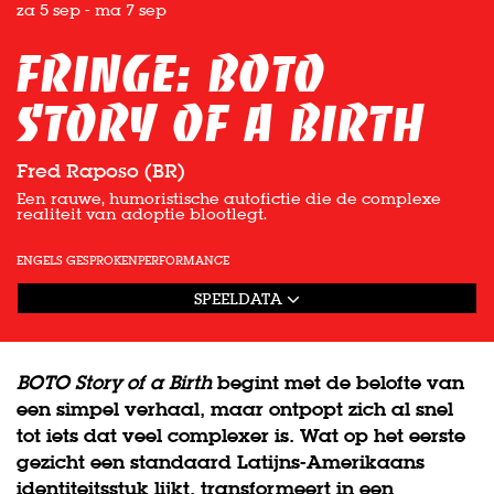
za 5 sep
-
ma 7 sep
Fringe: BOTO
Story of a Birth
Fred Raposo (BR)
Een rauwe, humoristische autofictie die de complexe
realiteit van adoptie blootlegt.
ENGELS GESPROKEN
PERFORMANCE
SPEELDATA
BOTO Story of a Birth
begint met de belofte van
een simpel verhaal, maar ontpopt zich al snel
tot iets dat veel complexer is. Wat op het eerste
gezicht een standaard Latijns-Amerikaans
identiteitsstuk lijkt, transformeert in een