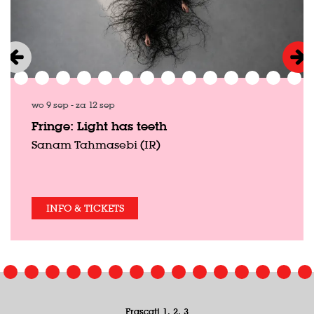
wo 9 sep
-
za 12 sep
Fringe: Light has teeth
Sanam Tahmasebi (IR)
INFO & TICKETS
Frascati 1, 2, 3