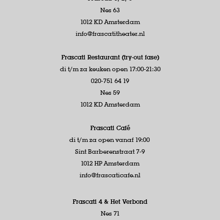
Nes 63
1012 KD Amsterdam
info@frascatitheater.nl
Frascati Restaurant (try-out fase)
di t/m za keuken open 17:00-21:30
020-751 64 19
Nes 59
1012 KD Amsterdam
Frascati Café
di t/m za open vanaf 19:00
Sint Barberenstraat 7-9
1012 HP Amsterdam
info@frascaticafe.nl
Frascati 4 &
Het Verbond
Nes 71