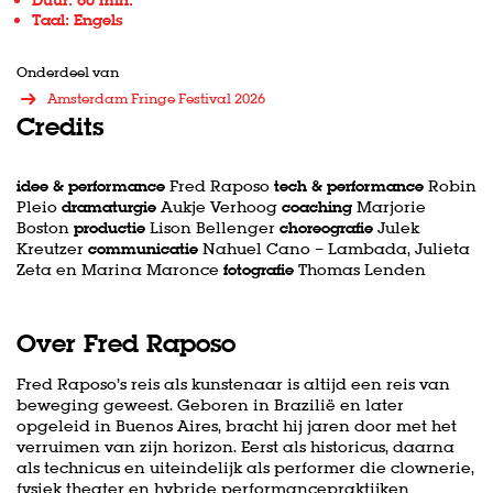
Taal: Engels
Onderdeel van
Amsterdam Fringe Festival 2026
Credits
idee & performance
Fred Raposo
tech & performance
Robin
Inzoomen
Pleio
dramaturgie
Aukje Verhoog
coaching
Marjorie
Boston
productie
Lison Bellenger
choreografie
Julek
Kreutzer
communicatie
Nahuel Cano – Lambada, Julieta
Zeta en Marina Maronce
fotografie
Thomas Lenden
Over Fred Raposo
Fred Raposo’s reis als kunstenaar is altijd een reis van
beweging geweest. Geboren in Brazilië en later
opgeleid in Buenos Aires, bracht hij jaren door met het
verruimen van zijn horizon. Eerst als historicus, daarna
als technicus en uiteindelijk als performer die clownerie,
fysiek theater en hybride performancepraktijken