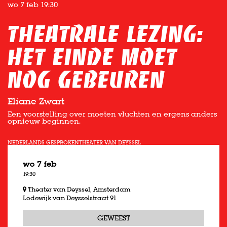
wo 7 feb
19:30
Theatrale lezing:
Het einde moet
nog gebeuren
Eliane Zwart
Een voorstelling over moeten vluchten en ergens anders
opnieuw beginnen.
NEDERLANDS GESPROKEN
THEATER VAN DEYSSEL
wo 7 feb
19:30
Theater van Deyssel, Amsterdam
Lodewijk van Deysselstraat 91
GEWEEST