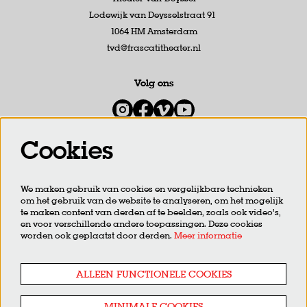
Lodewijk van Deysselstraat 91
1064 HM Amsterdam
tvd@frascatitheater.nl
Volg ons
Cookies
Meld je aan voor de nieuwsbrief
We maken gebruik van cookies en vergelijkbare technieken
om het gebruik van de website te analyseren, om het mogelijk
AANMELDEN
te maken content van derden af te beelden, zoals ook video’s,
en voor verschillende andere toepassingen. Deze cookies
worden ook geplaatst door derden.
Meer informatie
Deze site wordt beschermd door reCAPTCHA, dataverwerking gebeurt in overeenstemming met de
Cloud Data
Processing Addendum
van Google.
ALLEEN FUNCTIONELE COOKIES
MINIMALE COOKIES