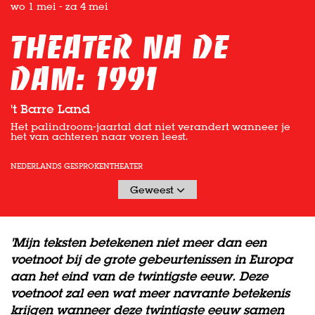
wo 1 mei
-
za 4 mei
Theater Na de
Dam: 1991
't Barre Land
Het palindroom-jaartal dat niet verandert wanneer je
het van achteren naar voren leest.
NEDERLANDS GESPROKEN
THEATER
Geweest
'Mijn teksten betekenen niet meer dan een
voetnoot bij de grote gebeurtenissen in Europa
aan het eind van de twintigste eeuw. Deze
voetnoot zal een wat meer navrante betekenis
krijgen wanneer deze twintigste eeuw samen