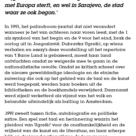
met Europa sterft, en wel in Sarajevo, de stad
waar ze ook begon.'
In 1991, het palindroom-jaartal dat niet verandert
wanneer je het van achteren naar voren leest, met de 1
als symbool van het begin en de 9 voor het eind, brak de
oorlog uit in Joegoslavië. Dubravka Ugrešić, op wiens
verhalen en essay’s deze voorstelling uit het repertoire
van 't Barre Land is gebaseerd, moest haar land
ontvluchten omdat ze weigerde mee te gaan in de
nationalistische revolte. Omdat ze kritisch schreef over
de nieuwe gewelddadige ideologie en de etnische
zuivering die ook op het gebied van de taal en de kunst
werd toegepast, werden haar boeken uit de
bibliotheken en de boekhandels verwijderd. Daarnaast
werd zijzelf verketterd als vijand van het volk en
belandde uiteindelijk als balling in Amsterdam.
1991
zweeft tussen fictie, autobiografie en politieke
satire. Een spel met taal en herinnering waarin het
pleidooi van Ugrešić' voor de onafhankelijkheid en de
vrijheid van de kunst en de literatuur, en haar scherpe