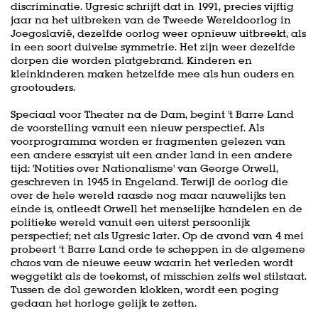
discriminatie. Ugresic schrijft dat in 1991, precies vijftig
jaar na het uitbreken van de Tweede Wereldoorlog in
Joegoslavië, dezelfde oorlog weer opnieuw uitbreekt, als
in een soort duivelse symmetrie. Het zijn weer dezelfde
dorpen die worden platgebrand. Kinderen en
kleinkinderen maken hetzelfde mee als hun ouders en
grootouders.
Speciaal voor Theater na de Dam, begint 't Barre Land
de voorstelling vanuit een nieuw perspectief. Als
voorprogramma worden er fragmenten gelezen van
een andere essayist uit een ander land in een andere
tijd: 'Notities over Nationalisme' van George Orwell,
geschreven in 1945 in Engeland. Terwijl de oorlog die
over de hele wereld raasde nog maar nauwelijks ten
einde is, ontleedt Orwell het menselijke handelen en de
politieke wereld vanuit een uiterst persoonlijk
perspectief; net als Ugresic later. Op de avond van 4 mei
probeert ‘t Barre Land orde te scheppen in de algemene
chaos van de nieuwe eeuw waarin het verleden wordt
weggetikt als de toekomst, of misschien zelfs wel stilstaat.
Tussen de dol geworden klokken, wordt een poging
gedaan het horloge gelijk te zetten.