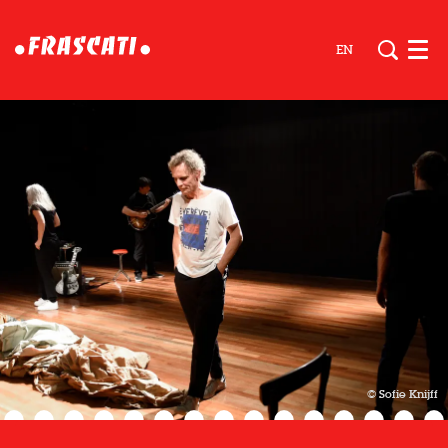
EN
Men
© Sofie Knijff