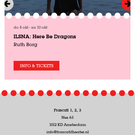
do 8 okt
-
za 10 okt
ILSNA: Here Be Dragons
Ruth Borg
INFO & TICKETS
Frascati 1, 2, 3
Nes 63
1012 KD Amsterdam
info@frascatitheater.nl