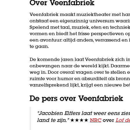
Over Veenfabriek
Inzoomen
Veenfabriek maakt muziektheater met hart e
ontstaat een eigenzinnig universum waari
Spelend met taal, muziek, eten en technie
vormen en biedt het frisse perspectieven op
een avontuur: altijd anders, verrassend en
te gaan.
De komende jaren laat Veenfabriek zich ins
onbevangen naar de wereld kijkt. Daarme
weg in. Door overal vragen over te stellen 
ruimte voor humor en absurditeit als bronne
vanzelfsprekend lijkt, krijgt een nieuwe be
De pers over Veenfabriek
“Jacobien Elffers laat weer eens zie
land te zijn.”
★★★★
NRC
over
Lof d