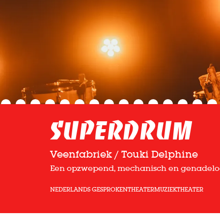
Superdrum
Veenfabriek / Touki Delphine
Een opzwepend, mechanisch en genadeloo
NEDERLANDS GESPROKEN
THEATER
MUZIEKTHEATER