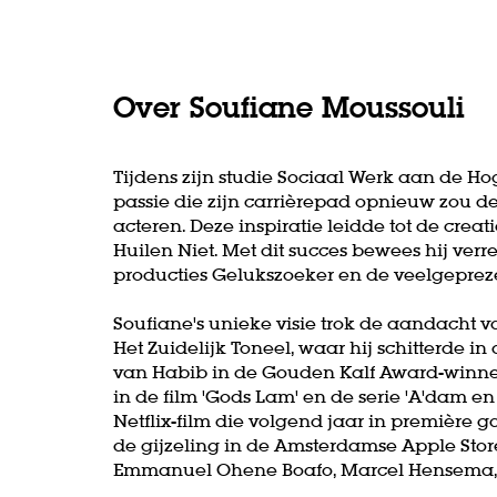
Over Soufiane Moussouli
Tijdens zijn studie Sociaal Werk aan de H
passie die zijn carrièrepad opnieuw zou d
acteren. Deze inspiratie leidde tot de creat
Huilen Niet. Met dit succes bewees hij verre
producties Gelukszoeker en de veelgeprez
Soufiane's unieke visie trok de aandacht
Het Zuidelijk Toneel, waar hij schitterde i
van Habib in de Gouden Kalf Award-winnen
in de film 'Gods Lam' en de serie 'A'dam en
Netflix-film die volgend jaar in première g
de gijzeling in de Amsterdamse Apple Store
Emmanuel Ohene Boafo, Marcel Hensema, L