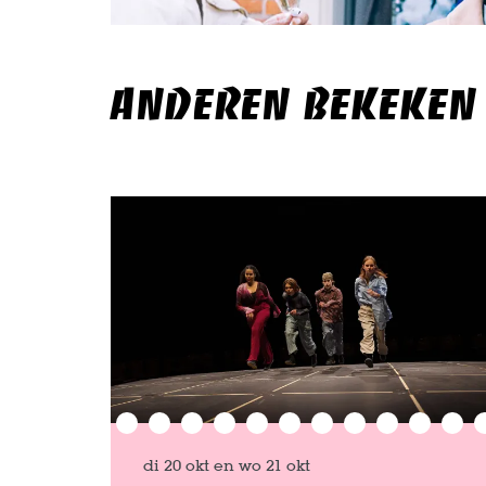
ANDEREN BEKEKEN
Overslaan
di 20 okt
en
wo 21 okt