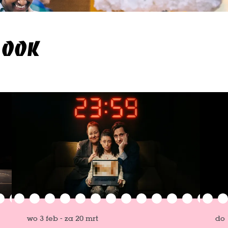
 OOK
wo 3 feb
-
za 20 mrt
do 