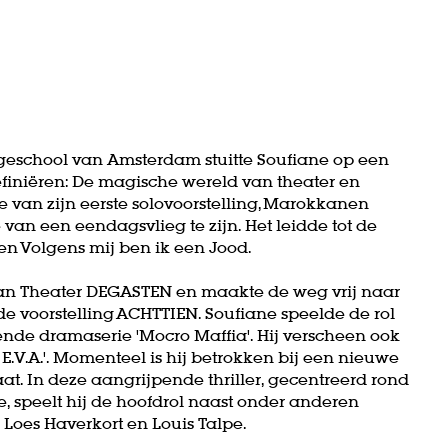
ogeschool van Amsterdam stuitte Soufiane op een
efiniëren: De magische wereld van theater en
ie van zijn eerste solovoorstelling, Marokkanen
 van een eendagsvlieg te zijn. Het leidde tot de
en Volgens mij ben ik een Jood.
 van Theater DEGASTEN en maakte de weg vrij naar
n de voorstelling ACHTTIEN. Soufiane speelde de rol
de dramaserie 'Mocro Maffia'. Hij verscheen ook
 E.V.A.'. Momenteel is hij betrokken bij een nieuwe
aat. In deze aangrijpende thriller, gecentreerd rond
, speelt hij de hoofdrol naast onder anderen
Inzoomen
oes Haverkort en Louis Talpe.