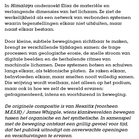
In
Himalay
a onderzoekt Elisa de materiële en
verlangende dimensies van het lichaam. Ze ziet de
werkelijkheid als een netwerk van verbonden systemen
waarin tegenstellingen elkaar niet uitsluiten, maar
naast elkaar bestaan.
Door kleine, subtiele bewegingen zichtbaar te maken,
brengt ze verschillende tijdslagen samen: de trage
processen van geologische erosie, de snelle stroom van
digitale beelden en de herhalende ritmes van
machinale lichamen. Deze systemen botsen en schuiven
langs elkaar, als tektonische platen. Ze raken elkaar,
beïnvloeden elkaar, maar smelten nooit volledig samen.
Die wrijving wordt voelbaar, niet alleen op het podium,
maar ook in hoe we zelf de wereld ervaren:
gefragmenteerd, intens en voortdurend in beweging.
De originele compositie is van Hesaitix (voorheen
M.E.S.H) / James Whipple, wiens klankwerelden bewegen
tussen het organische en het synthetische. In samenspel
met de beweging ontstaat een grillig gevoel voor tijd,
dat het publiek uitnodigt om onverwachte openingen
en verschuivingen te ervaren.