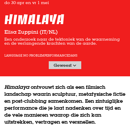
do 30 apr
en
vr 1 mei
Himalaya
Elisa Zuppini (IT/NL)
Een onderzoek naar de tektoniek van de waarneming
en de verlangende krachten van de aarde.
LANGUAGE NO PROBLEM
PERFORMANCE
DANS
Geweest
Himalaya
ontvouwt zich als een filmisch
landschap waarin sculptuur, metafysische fictie
en post-clubbing samenkomen. Een zintuiglijke
performance die je laat nadenken over tijd en
de vele manieren waarop die zich kan
uitstrekken, vertragen en versnellen.