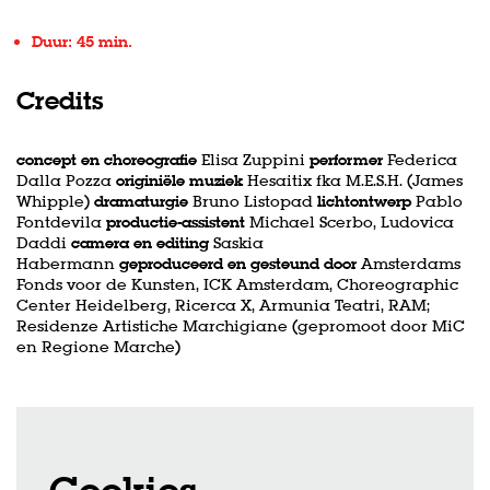
Duur: 45 min.
Credits
concept en choreografie
Elisa Zuppini
performer
Federica
Dalla Pozza
originiële muziek
Hesaitix fka M.E.S.H. (James
Whipple)
dramaturgie
Bruno Listopad
lichtontwerp
Pablo
Fontdevila
productie-
assistent
Michael Scerbo, Ludovica
Daddi
camera en editing
Saskia
Habermann
geproduceerd en gesteund door
Amsterdams
Fonds voor de Kunsten, ICK Amsterdam, Choreographic
Center Heidelberg, Ricerca X, Armunia Teatri, RAM;
Residenze Artistiche Marchigiane (gepromoot door MiC
en Regione Marche)