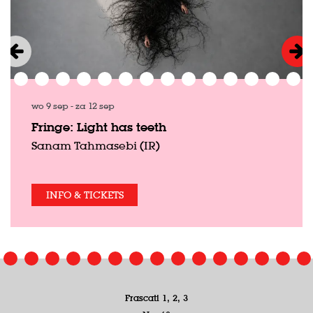
wo 9 sep
-
za 12 sep
Fringe: Light has teeth
Sanam Tahmasebi (IR)
INFO & TICKETS
Frascati 1, 2, 3