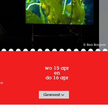
© Bea Borgers
wo 15 apr
en
do 16 apr
ke
Geweest