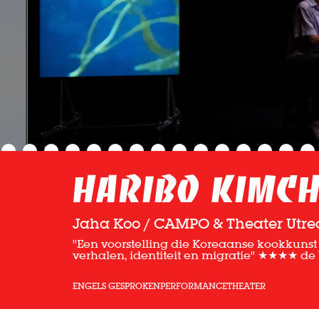
Haribo Kimch
Jaha Koo / CAMPO & Theater Utre
''Een voorstelling die Koreaanse kookkun
verhalen, identiteit en migratie'' ★★★★ de
ENGELS GESPROKEN
PERFORMANCE
THEATER