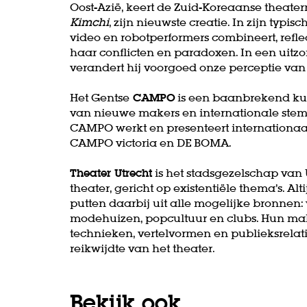
Oost-Azië, keert de Zuid-Koreaanse theat
Kimchi
, zijn nieuwste creatie. In zijn typi
video en robotperformers combineert, refle
haar conflicten en paradoxen. In een uitzon
verandert hij voorgoed onze perceptie van
Het Gentse
CAMPO
is een baanbrekend kun
van nieuwe makers en internationale stem
CAMPO werkt en presenteert internationaal
CAMPO victoria en DE BOMA.
Theater Utrecht
is het stadsgezelschap van
theater, gericht op existentiële thema’s. A
putten daarbij uit alle mogelijke bronnen: 
modehuizen, popcultuur en clubs. Hun m
technieken, vertelvormen en publieksrelat
reikwijdte van het theater.
Bekijk ook