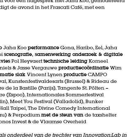
pril voor een nagesprek met Jaha Koo, gemodereerd
igt de avond in het Frascati Café, met een
eo
Jaha Koo
performance
Gona, Haribo, Eel, Jaha
bi
scenografie, samenwerking onderzoek & digitale
dvies
Pol Heyvaert
technische leiding
Korneel
aniels & Jasse Vergauwe
productiecoördinatie
Wim
matie slak
Vincent Lynen
productie
CAMPO
al, Kunstenfestivaldesarts (Brussel) & Rideau de
e de la Bastille (Parijs), Tangente St. Pölten –
tre (Espoo), Internationales Sommerfestival
), Meet You Festival (Valladolid), Bunker
Hall Taipei, The Divine Comedy International
kau) & Perpodium
met de steun van
de taxshelter
ronos Invest & de Vlaamse Overheid
als onderdeel van de trechter van Innovation:Lab in