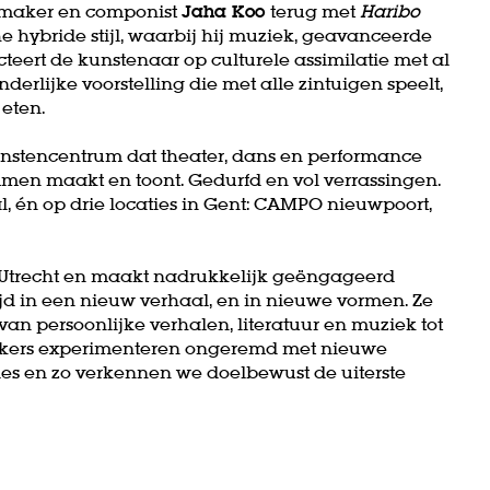
ermaker en componist
Jaha Koo
terug met
Haribo
sche hybride stijl, waarbij hij muziek, geavanceerde
cteert de kunstenaar op culturele assimilatie met al
derlijke voorstelling die met alle zintuigen speelt,
 eten.
stencentrum dat theater, dans en performance
men maakt en toont. Gedurfd en vol verrassingen.
, én op drie locaties in Gent: CAMPO nieuwpoort,
 Utrecht en maakt nadrukkelijk geëngageerd
ltijd in een nieuw verhaal, en in nieuwe vormen. Ze
van persoonlijke verhalen, literatuur en muziek tot
akers experimenteren ongeremd met nieuwe
ies en zo verkennen we doelbewust de uiterste