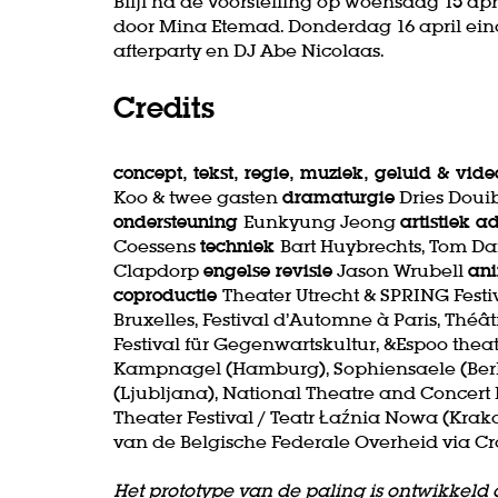
Blijf na de voorstelling op woensdag 15 a
door Mina Etemad. Donderdag 16 april eind
afterparty en DJ Abe Nicolaas.
Credits
concept, tekst, regie, muziek, geluid & vid
Koo & twee gasten
dramaturgie
Dries Doui
ondersteuning
Eunkyung Jeong
artistiek a
Coessens
techniek
Bart Huybrechts, Tom D
Clapdorp
engelse revisie
Jason Wrubell
ani
coproductie
Theater Utrecht & SPRING Festiv
Bruxelles, Festival d’Automne à Paris, Théâtr
Festival für Gegenwartskultur, &Espoo thea
Kampnagel (Hamburg), Sophiensaele (Berlin
(Ljubljana), National Theatre and Concert 
Theater Festival / Teatr Łaźnia Nowa (Kra
van de Belgische Federale Overheid via C
Het prototype van de paling is ontwikkeld 