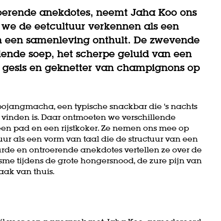
roerende anekdotes, neemt Jaha Koo ons
j we de eetcultuur verkennen als een
an een samenleving onthult. De zwevende
lende soep, het scherpe geluid van een
het gesis en geknetter van champignons op
ojangmacha, een typische snackbar die ‘s nachts
e vinden is. Daar ontmoeten we verschillende
 een pad en een rijstkoker. Ze nemen ons mee op
uur als een vorm van taal die de structuur van een
urde en ontroerende anekdotes vertellen ze over de
sme tijdens de grote hongersnood, de zure pijn van
aak van thuis.