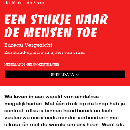
do 16 okt
-
do 3 sep
Een stukje naar
de mensen toe
Bureau Vergezicht
Een stand-up show in tijden van crisis.
NEDERLANDS GESPROKEN
THEATER
SPEELDATA
We leven in een wereld van eindeloze
mogelijkheden. Met één druk op de knop heb je
contact; alles is binnen handbereik en toch
voelen we ons steeds minder verbonden - met
elkaar én met de wereld om ons heen. Want als