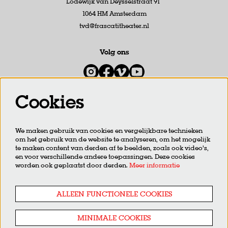
Lodewijk van Deysselstraat 91
1064 HM Amsterdam
tvd@frascatitheater.nl
Volg ons
Cookies
Meld je aan voor de nieuwsbrief
We maken gebruik van cookies en vergelijkbare technieken
om het gebruik van de website te analyseren, om het mogelijk
AANMELDEN
te maken content van derden af te beelden, zoals ook video’s,
en voor verschillende andere toepassingen. Deze cookies
worden ook geplaatst door derden.
Meer informatie
Deze site wordt beschermd door reCAPTCHA, dataverwerking gebeurt in overeenstemming met de
Cloud Data
Processing Addendum
van Google.
ALLEEN FUNCTIONELE COOKIES
MINIMALE COOKIES