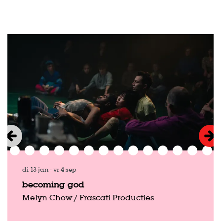
Overslaan
di 13 jan
-
vr 4 sep
becoming god
Melyn Chow / Frascati Producties