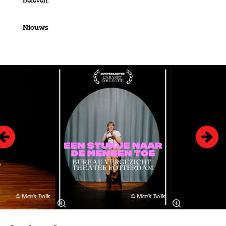
beleven.
Nieuws
Overslaan
© Mark Bolk
© Mark Bolk