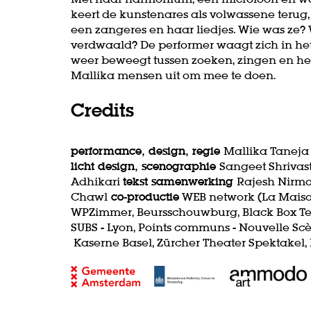
keert de kunstenares als volwassene terug,
een zangeres en haar liedjes. Wie was ze?
verdwaald? De performer waagt zich in het 
weer beweegt tussen zoeken, zingen en het 
Mallika mensen uit om mee te doen.
Credits
performance, design, regie
Mallika Tanej
licht design, scenographie
Sangeet Shriva
Adhikari
tekst samenwerking
Rajesh Nirm
Chawl
co-productie
WEB network (La Maiso
WPZimmer, Beursschouwburg, Black Box Teat
SUBS - Lyon, Points communs - Nouvelle Scè
Kaserne Basel, Zürcher Theater Spektakel