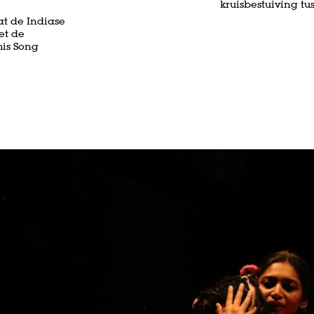
kruisbestuiving tu
at de Indiase
et de
is Song