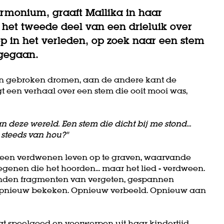
monium, graaft Mallika in haar
s het tweede deel van een drieluik over
ep in het verleden, op zoek naar een stem
s gegaan.
an gebroken dromen, aan de andere kant de
gt een verhaal over een stem die ooit mooi was,
 deze wereld. Een stem die dicht bij me stond...
g steeds van hou?"
 een verdwenen leven op te graven, waarvande
enen die het hoorden... maar het lied - verdween.
vonden fragmenten van vergeten, gespannen
. Opnieuw bekeken. Opnieuw verbeeld. Opnieuw aan
 speelgoed en voorwerpen uit haar kindertijd