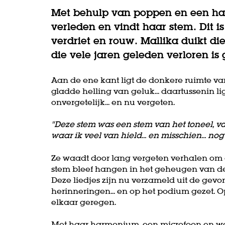
Met behulp van poppen en een har
verleden en vindt haar stem. Dit i
verdriet en rouw. Mallika duikt di
die vele jaren geleden verloren i
Aan de ene kant ligt de donkere ruimte v
gladde helling van geluk... daartussenin li
onvergetelijk... en nu vergeten.
"Deze stem was een stem van het toneel, van
waar ik veel van hield... en misschien... no
Ze waadt door lang vergeten verhalen om
stem bleef hangen in het geheugen van deg
Deze liedjes zijn nu verzameld uit de ge
herinneringen... en op het podium gezet
elkaar geregen.
Met haar harmonium, een microfoon en wat