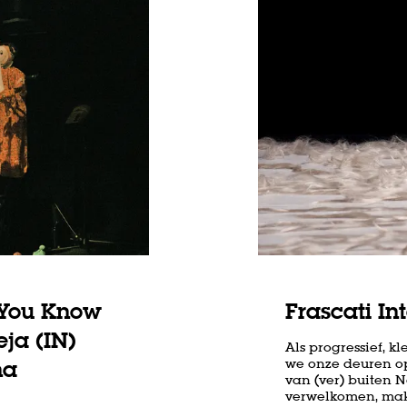
 You Know
Frascati In
ja (IN)
Als progressief, k
na
we onze deuren op
van (ver) buiten 
verwelkomen, mak