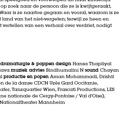
 op zoek naar de persoon die ze is kwijtgeraakt,
 Waar is ze naartoe gegaan en vooral, waarom is ze
land van het niet-vergeten; terwijl ze heen en
vertellen van een verhaal over verdriet, nodigt
a
dramaturgie & poppen design
Hansa Thapliyal
stava
muziek advies
Bindhumalini N
sound
Chayan
al
productie en popen
Aman Mohammadi, Drishti
n de la danse CDCN Uzès Gard Occitanie,
er, Tanzquartier Wien, Frascati Productions, LES
ne nationale de Cergy-Pontoise / Val d’Oise),
, Nationaltheater Mannheim