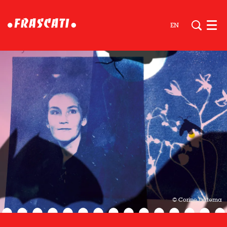
EN
Men
© Corine Datema