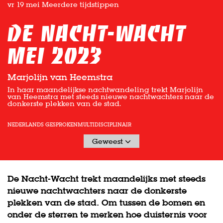
vr 19 mei
Meerdere tijdstippen
De Nacht-Wacht
mei 2023
Marjolijn van Heemstra
In haar maandelijkse nachtwandeling trekt Marjolijn
van Heemstra met steeds nieuwe nachtwachters naar de
donkerste plekken van de stad.
NEDERLANDS GESPROKEN
MULTIDISCIPLINAIR
Geweest
De Nacht-Wacht trekt maandelijks met steeds
nieuwe nachtwachters naar de donkerste
plekken van de stad. Om tussen de bomen en
onder de sterren te merken hoe duisternis voor