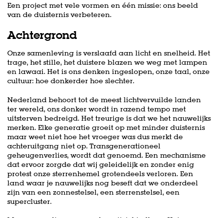
Een project met vele vormen en één missie: ons beeld
van de duisternis verbeteren.
en
Inzoomen
Achtergrond
Onze samenleving is verslaafd aan licht en snelheid. Het
trage, het stille, het duistere blazen we weg met lampen
en lawaai. Het is ons denken ingeslopen, onze taal, onze
cultuur: hoe donkerder hoe slechter.
Nederland behoort tot de meest lichtvervuilde landen
ter wereld, ons donker wordt in razend tempo met
uitsterven bedreigd. Het treurige is dat we het nauwelijks
merken. Elke generatie groeit op met minder duisternis
maar weet niet hoe het vroeger was dus merkt de
achteruitgang niet op. Transgenerationeel
geheugenverlies, wordt dat genoemd. Een mechanisme
dat ervoor zorgde dat wij geleidelijk en zonder enig
protest onze sterrenhemel grotendeels verloren. Een
land waar je nauwelijks nog beseft dat we onderdeel
zijn van een zonnestelsel, een sterrenstelsel, een
supercluster.