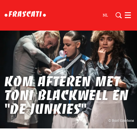
NL
Men
Kom afteren met
Toni Blackwell en
"de junkies"
© Bart Grietens