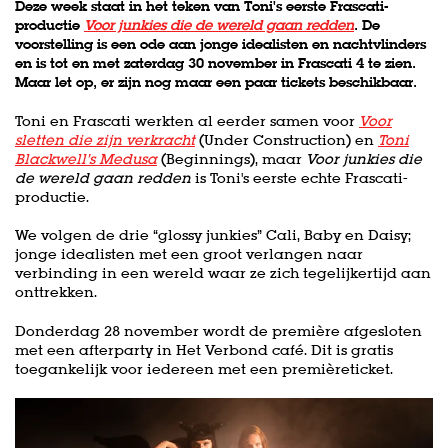
Deze week staat in het teken van Toni's eerste Frascati-
productie
Voor junkies die de wereld gaan redden
. De
voorstelling is een ode aan jonge idealisten en nachtvlinders
en is tot en met zaterdag 30 november in Frascati 4 te zien.
Maar let op, er zijn nog maar een paar tickets beschikbaar.
Toni en Frascati werkten al eerder samen voor
Voor
sletten die zijn verkracht
(Under Construction) en
Toni
Blackwell’s Medusa
(Beginnings), maar
Voor junkies die
de wereld gaan redden
is Toni's eerste echte Frascati-
productie.
We volgen de drie “glossy junkies” Cali, Baby en Daisy;
jonge idealisten met een groot verlangen naar
Zoom
verbinding in een wereld waar ze zich tegelijkertijd aan
in
onttrekken.
Donderdag 28 november wordt de première afgesloten
met een afterparty in Het Verbond café. Dit is gratis
toegankelijk voor iedereen met een premièreticket.