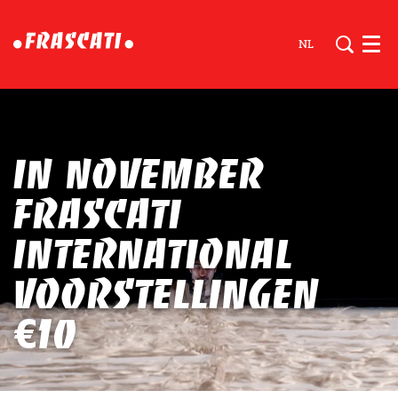
NL
Men
In november
Frascati
International
voorstellingen
€10