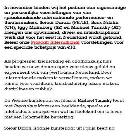
In november bieden wij het podium aan eigenzinnige
en persoonlijke voorstellingen van vier
spraakmakende internationale performance- en
theatermakers. Sorour Darabi (FR/IR), Boris Nikitin
(CH), Iggy Malmborg (SE) en Michael Turinsky (AT)
brengen ons opwindend, divers en interdisciplinair
werk dat voor het eerst in Nederland wordt getoond.
Beleef onze
Frascati International
voorstellingen voor
een speciale ticketprijs van €10.
Als progressief, kleinschalig en onafhankelijk huis
houden we onze deuren open voor nieuw geluid en
experiment, ook van (ver) buiten Nederland. Door
internationale makers te verwelkomen, maken we
ruimte voor vruchtbare kruisbestuiving tussen makers,
disciplines en publiek.
De Weense kunstenaar en filosoof
Michael Turinsky
toont
met
Precarious Moves
een beeldende, speelse en
intellectuele analyse van wat het betekent om te leven
met een lichamelijke beperking.
Sorour Darabi
, Iraanse kunstenaar uit Parijs, keert na