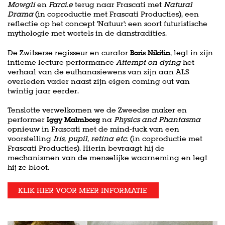
Mowgli
en
Farci.e
terug naar Frascati met
Natural
Drama
(in coproductie met Frascati Producties), een
reflectie op het concept 'Natuur': een soort futuristische
mythologie met wortels in de danstradities.
De Zwitserse regisseur en curator
Boris Nikitin
, legt in zijn
intieme lecture performance
Attempt on dying
het
verhaal van de euthanasiewens van zijn aan ALS
overleden vader naast zijn eigen coming out van
twintig jaar eerder.
Tenslotte verwelkomen we de Zweedse maker en
performer
Iggy Malmborg
na
Physics and Phantasma
opnieuw in Frascati met de mind-fuck van een
voorstelling
Iris, pupil, retina etc.
(in coproductie met
Frascati Producties). Hierin bevraagt hij de
mechanismen van de menselijke waarneming en legt
hij ze bloot.
KLIK HIER VOOR MEER INFORMATIE