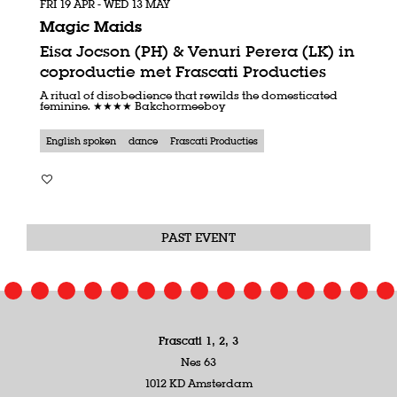
FRI 19 APR
-
WED 13 MAY
Magic Maids
Eisa Jocson (PH) & Venuri Perera (LK) in
coproductie met Frascati Producties
A ritual of disobedience that rewilds the domesticated
feminine. ★★★★ Bakchormeeboy
English spoken
dance
Frascati Producties
PAST EVENT
Frascati 1, 2, 3
Nes 63
1012 KD Amsterdam