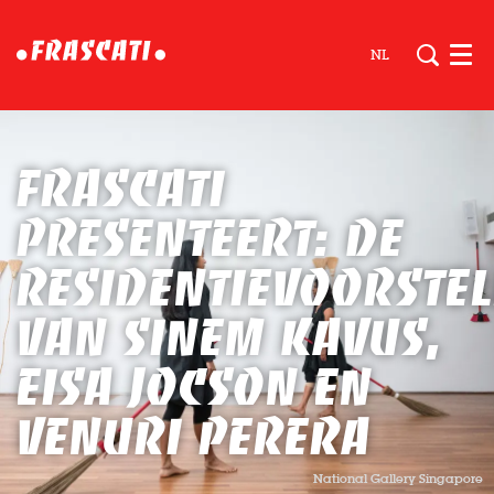
NL
Men
Frascati
presenteert: de
residentievoorstel
van Sinem Kavus,
Eisa Jocson en
Venuri Perera
National Gallery Singapore