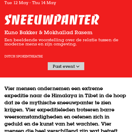
Tue 12 May
-
Thu 14 May
Sneeuwpanter
Kuno Bakker & Mokhallad Rasem
Een beeldende voorstelling over de relatie tussen de
moderne mens en zijn omgeving.
DUTCH SPOKEN
THEATRE
Past event
Vier mensen ondernemen een extreme
expeditie naar de Himalaya in Tibet in de hoop
dat ze de mythische sneeuwpanter te zien
krijgen. Vier expeditieleden trotseren barre
weersomstandigheden en oefenen zich in
geduld en de kunst van het wachten. Vier
mensen die heel verschillend zijn wat betreft