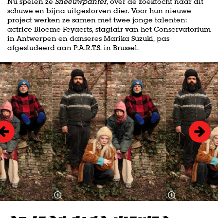
Nu spelen ze
Sneeuwpanter,
over de zoektocht naar dit
schuwe en bijna uitgestorven dier. Voor hun nieuwe
project werken ze samen met twee jonge talenten:
actrice Bloeme Feyaerts, stagiair van het Conservatorium
in Antwerpen en danseres Marika Suzuki, pas
afgestudeerd aan P.A.R.T.S. in Brussel.
Skip