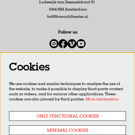
Lodewijk van Deysselstraat 91
1064 HM Amsterdam
tvd@frascatitheater.nl
Follow us
Cookies
Newsletter
We use cookies and similar techniques to analyze the use of
SIGN UP
the website, to make it possible to display third-party content
such as videos, and for various other applications. These
cookies are also placed by third parties.
More infomration
This site is protected by reCAPTCHA, data processing occurs in accordance with the
Cloud Data Processing
Addendum
of Google.
ONLY FUNCTIONAL COOKIES
MINIMAL COOKIES