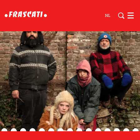
NL
Men