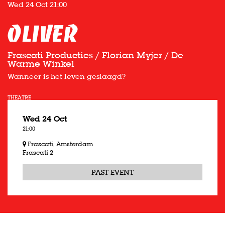
Wed 24 Oct
21:00
Oliver
Frascati Producties / Florian Myjer / De
Warme Winkel
Wanneer is het leven geslaagd?
THEATRE
Wed 24 Oct
21:00
Frascati, Amsterdam
Frascati 2
PAST EVENT