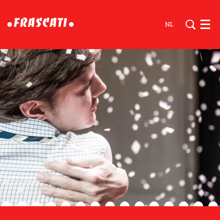
NL
Men