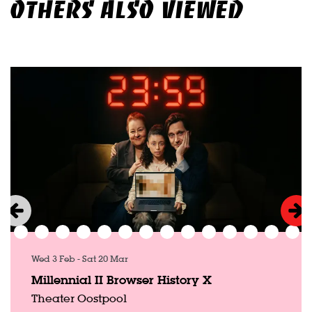
OTHERS ALSO VIEWED
Skip
Wed 3 Feb
-
Sat 20 Mar
Millennial II Browser History X
Theater Oostpool