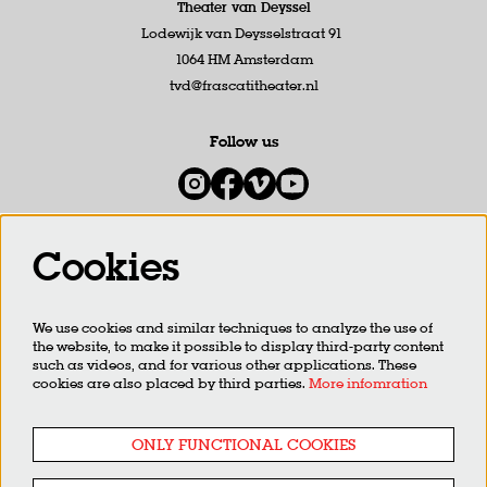
Theater van Deyssel
Lodewijk van Deysselstraat 91
1064 HM Amsterdam
tvd@frascatitheater.nl
Follow us
Cookies
Newsletter
We use cookies and similar techniques to analyze the use of
SIGN UP
the website, to make it possible to display third-party content
such as videos, and for various other applications. These
cookies are also placed by third parties.
More infomration
This site is protected by reCAPTCHA, data processing occurs in accordance with the
Cloud Data Processing
Addendum
of Google.
ONLY FUNCTIONAL COOKIES