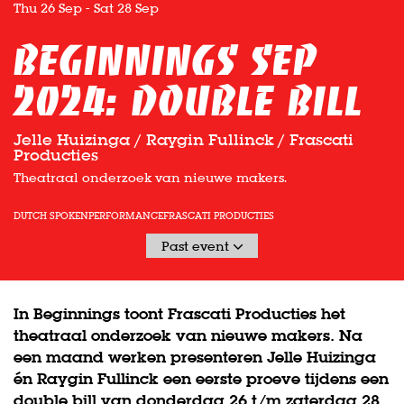
Thu 26 Sep
-
Sat 28 Sep
Beginnings sep
2024: Double bill
Jelle Huizinga / Raygin Fullinck / Frascati
Producties
Theatraal onderzoek van nieuwe makers.
DUTCH SPOKEN
PERFORMANCE
FRASCATI PRODUCTIES
Past event
In Beginnings toont Frascati Producties het
theatraal onderzoek van nieuwe makers. Na
een maand werken presenteren Jelle Huizinga
én Raygin Fullinck een eerste proeve tijdens een
double bill van donderdag 26 t/m zaterdag 28